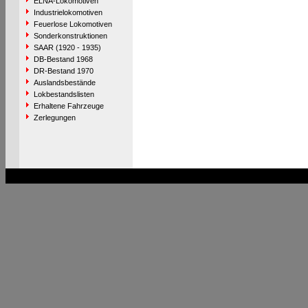
ELNA-Lokomotiven
Industrielokomotiven
Feuerlose Lokomotiven
Sonderkonstruktionen
SAAR (1920 - 1935)
DB-Bestand 1968
DR-Bestand 1970
Auslandsbestände
Lokbestandslisten
Erhaltene Fahrzeuge
Zerlegungen