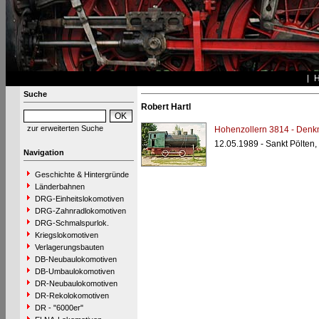
Suche
Robert Hartl
zur erweiterten Suche
Hohenzollern 3814 - Denk
12.05.1989 - Sankt Pölten,
Navigation
Geschichte & Hintergründe
Länderbahnen
DRG-Einheitslokomotiven
DRG-Zahnradlokomotiven
DRG-Schmalspurlok.
Kriegslokomotiven
Verlagerungsbauten
DB-Neubaulokomotiven
DB-Umbaulokomotiven
DR-Neubaulokomotiven
DR-Rekolokomotiven
DR - "6000er"