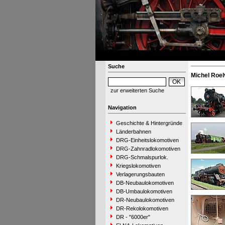
Suche
Michel Roel
zur erweiterten Suche
Navigation
Geschichte & Hintergründe
Länderbahnen
DRG-Einheitslokomotiven
DRG-Zahnradlokomotiven
DRG-Schmalspurlok.
Kriegslokomotiven
Verlagerungsbauten
DB-Neubaulokomotiven
DB-Umbaulokomotiven
DR-Neubaulokomotiven
DR-Rekolokomotiven
DR - "6000er"