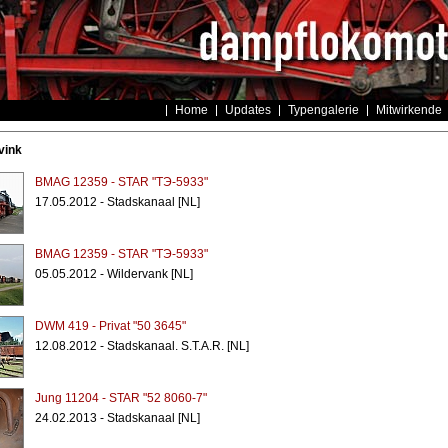
Home
Updates
Typengalerie
Mitwirkende
vink
BMAG 12359 - STAR "TЭ-5933"
17.05.2012 - Stadskanaal [NL]
BMAG 12359 - STAR "TЭ-5933"
05.05.2012 - Wildervank [NL]
DWM 419 - Privat "50 3645"
12.08.2012 - Stadskanaal. S.T.A.R. [NL]
Jung 11204 - STAR "52 8060-7"
24.02.2013 - Stadskanaal [NL]