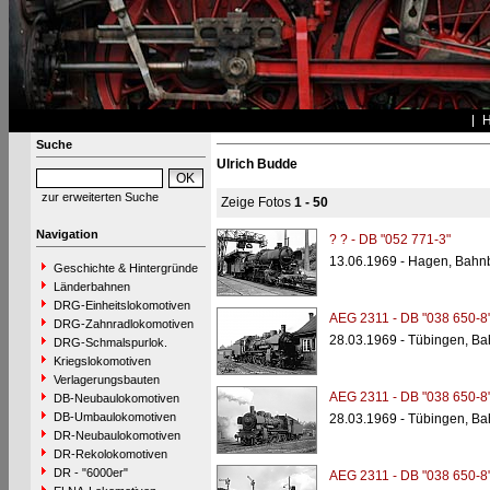
Suche
Ulrich Budde
zur erweiterten Suche
Zeige Fotos
1 - 50
Navigation
? ? - DB "052 771-3"
13.06.1969 - Hagen, Bahn
Geschichte & Hintergründe
Länderbahnen
DRG-Einheitslokomotiven
AEG 2311 - DB "038 650-8
DRG-Zahnradlokomotiven
28.03.1969 - Tübingen, Ba
DRG-Schmalspurlok.
Kriegslokomotiven
Verlagerungsbauten
AEG 2311 - DB "038 650-8
DB-Neubaulokomotiven
DB-Umbaulokomotiven
28.03.1969 - Tübingen, Ba
DR-Neubaulokomotiven
DR-Rekolokomotiven
DR - "6000er"
AEG 2311 - DB "038 650-8