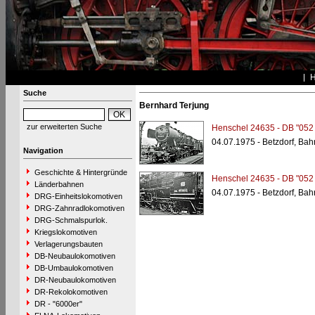
Suche
Bernhard Terjung
zur erweiterten Suche
Henschel 24635 - DB "052
04.07.1975 - Betzdorf, Ba
Navigation
Geschichte & Hintergründe
Henschel 24635 - DB "052
Länderbahnen
04.07.1975 - Betzdorf, Ba
DRG-Einheitslokomotiven
DRG-Zahnradlokomotiven
DRG-Schmalspurlok.
Kriegslokomotiven
Verlagerungsbauten
DB-Neubaulokomotiven
DB-Umbaulokomotiven
DR-Neubaulokomotiven
DR-Rekolokomotiven
DR - "6000er"