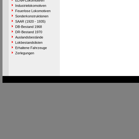
ELNA-Lokomotiven
Industrielokomotiven
Feuerlose Lokomotiven
Sonderkonstruktionen
SAAR (1920 - 1935)
DB-Bestand 1968
DR-Bestand 1970
Auslandsbestände
Lokbestandslisten
Erhaltene Fahrzeuge
Zerlegungen