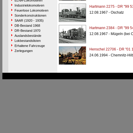
ELNA-Lokomotiven
Industrielokomotiven
Hartmann 2275 - DR "99 5
Feuerlose Lokomotiven
12.08.1967 - Oschatz
Sonderkonstruktionen
SAAR (1920 - 1935)
DB-Bestand 1968
Hartmann 2384 - DR "99 5
DR-Bestand 1970
12.08.1967 - Mügeln (bei 
Auslandsbestände
Lokbestandslisten
Erhaltene Fahrzeuge
Henschel 22706 - DR "01 
Zerlegungen
24.06.1994 - Chemnitz-Hi