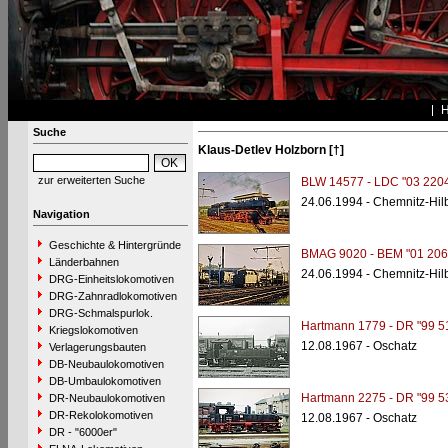
Suche
Klaus-Detlev Holzborn [†]
zur erweiterten Suche
BLW 14577 - LDC "03 2204
24.06.1994 - Chemnitz-Hi
Navigation
Geschichte & Hintergründe
BMAG 9020 - BEM "01 206
Länderbahnen
24.06.1994 - Chemnitz-Hi
DRG-Einheitslokomotiven
DRG-Zahnradlokomotiven
DRG-Schmalspurlok.
Hartmann 1779 - DR "99 5
Kriegslokomotiven
12.08.1967 - Oschatz
Verlagerungsbauten
DB-Neubaulokomotiven
DB-Umbaulokomotiven
Hartmann 2275 - DR "99 5
DR-Neubaulokomotiven
DR-Rekolokomotiven
12.08.1967 - Oschatz
DR - "6000er"