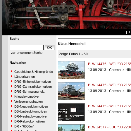
Suche
Klaus Hentschel
zur erweiterten Suche
Zeige Fotos
1 - 50
Navigation
BLW 14475 - WFL "03 2155
13.09.2013 - Chemnitz-Hi
Geschichte & Hintergründe
Länderbahnen
DRG-Einheitslokomotiven
BLW 14475 - WFL "03 2155
DRG-Zahnradlokomotiven
13.09.2013 - Chemnitz-Hi
DRG-Schmalspurlok.
Kriegslokomotiven
Verlagerungsbauten
BLW 14475 - WFL "03 2155
DB-Neubaulokomotiven
DB-Umbaulokomotiven
13.09.2013 - Chemnitz-Hi
DR-Neubaulokomotiven
DR-Rekolokomotiven
DR - "6000er"
BLW 14577 - LDC "03 2204