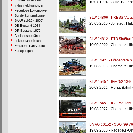
ELNA-Lokomotiven
10.07.1994 - Celle, Bahnh
Industrielokomotiven
Feuerlose Lokomotiven
Sonderkonstruktionen
BLW 14806 - PRESS "Aquar
SAAR (1920 - 1935)
23.05.2015 - Jöhstadt, Hal
DB-Bestand 1968
DR-Bestand 1970
Auslandsbestände
BLW 14812 - ETB Staßfurt 
Lokbestandslisten
10.09.2000 - Chemnitz-Hi
Erhaltene Fahrzeuge
Zerlegungen
BLW 14921 - Förderverein
19.08.2016 - Chemnitz-Hi
BLW 15457 - IGE "52 1360
20.08.2022 - Flöha, Bahnh
BLW 15457 - IGE "52 1360
19.08.2022 - Chemnitz-Hi
BMAG 10152 - SDG "99 76
19.09.2010 - Radebeul-Os