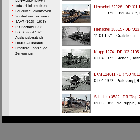
ELNA-Lokomotiven
Industrielokomotiven
Henschel 22928 - DR "01 
Feuerlose Lokomotiven
__.__.1979 - Eberswalde,
Sonderkonstruktionen
SAAR (1920 - 1935)
DB-Bestand 1968
Henschel 28615 - DB "023
DR-Bestand 1970
11.04.1971 - Crailsheim
Auslandsbestände
Lokbestandslisten
Erhaltene Fahrzeuge
Krupp 1274 - DR "03 2105-
Zerlegungen
01.04.1972 - Stendal, Bah
LKM 124011 - DR "50 4011
01.04.1972 - Perleberg [D
Schichau 3582 - DR "Dsp ?
09.05.1983 - Neuruppin, B