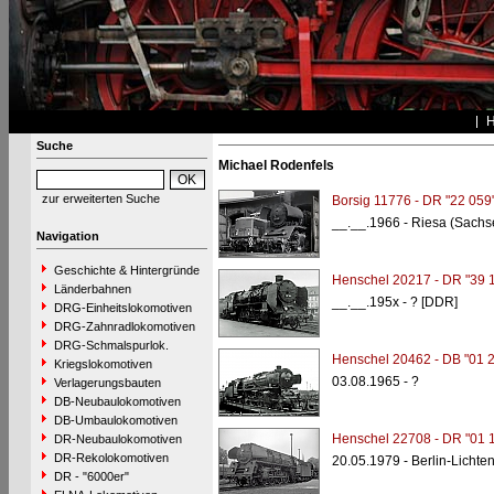
Suche
Michael Rodenfels
zur erweiterten Suche
Borsig 11776 - DR "22 059
__.__.1966 - Riesa (Sachs
Navigation
Geschichte & Hintergründe
Henschel 20217 - DR "39 
Länderbahnen
__.__.195x - ? [DDR]
DRG-Einheitslokomotiven
DRG-Zahnradlokomotiven
DRG-Schmalspurlok.
Henschel 20462 - DB "01 
Kriegslokomotiven
03.08.1965 - ?
Verlagerungsbauten
DB-Neubaulokomotiven
DB-Umbaulokomotiven
Henschel 22708 - DR "01 
DR-Neubaulokomotiven
DR-Rekolokomotiven
20.05.1979 - Berlin-Licht
DR - "6000er"