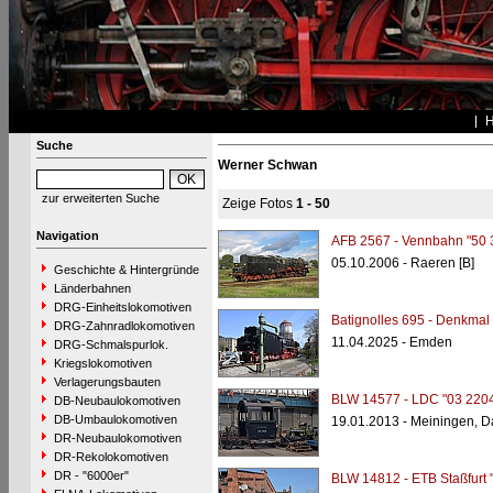
Suche
Werner Schwan
zur erweiterten Suche
Zeige Fotos
1 - 50
Navigation
AFB 2567 - Vennbahn "50 
05.10.2006 - Raeren [B]
Geschichte & Hintergründe
Länderbahnen
DRG-Einheitslokomotiven
Batignolles 695 - Denkmal
DRG-Zahnradlokomotiven
11.04.2025 - Emden
DRG-Schmalspurlok.
Kriegslokomotiven
Verlagerungsbauten
BLW 14577 - LDC "03 2204
DB-Neubaulokomotiven
DB-Umbaulokomotiven
19.01.2013 - Meiningen, 
DR-Neubaulokomotiven
DR-Rekolokomotiven
DR - "6000er"
BLW 14812 - ETB Staßfurt 