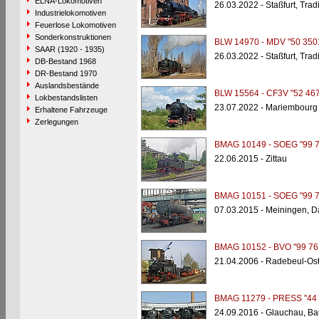
ELNA-Lokomotiven
26.03.2022 - Staßfurt, Tra
Industrielokomotiven
Feuerlose Lokomotiven
Sonderkonstruktionen
BLW 14970 - MDV "50 350
SAAR (1920 - 1935)
26.03.2022 - Staßfurt, Tra
DB-Bestand 1968
DR-Bestand 1970
Auslandsbestände
BLW 15564 - CF3V "52 467
Lokbestandslisten
23.07.2022 - Mariembourg 
Erhaltene Fahrzeuge
Zerlegungen
BMAG 10149 - SOEG "99 7
22.06.2015 - Zittau
BMAG 10151 - SOEG "99 7
07.03.2015 - Meiningen, 
BMAG 10152 - BVO "99 76
21.04.2006 - Radebeul-Os
BMAG 11279 - PRESS "44 
24.09.2016 - Glauchau, Ba