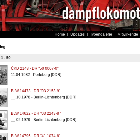
Home
Updates
Typengalerie
Mitwirkende
ing
s
1 - 50
ČKD 2148 - DR "50 0007-0"
11.04.1982 - Perleberg [DDR]
BLW 14473 - DR "03 2153-9"
__.10.1978 - Berlin-Lichtenberg [DDR]
BLW 14622 - DR "03 2243-8 "
__.02.1979 - Berlin-Lichtenberg [DDR]
BLW 14795 - DR "41 1074-8"