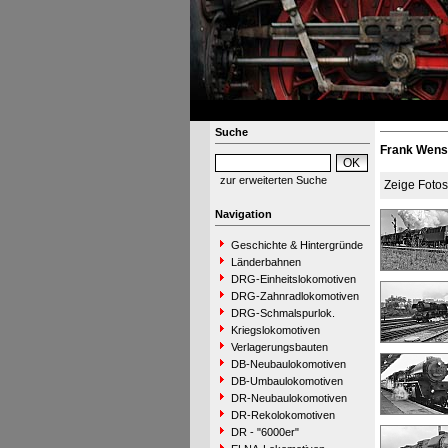
Suche
Frank Wens
zur erweiterten Suche
Zeige Foto
Navigation
Geschichte & Hintergründe
Länderbahnen
DRG-Einheitslokomotiven
DRG-Zahnradlokomotiven
DRG-Schmalspurlok.
Kriegslokomotiven
Verlagerungsbauten
DB-Neubaulokomotiven
DB-Umbaulokomotiven
DR-Neubaulokomotiven
DR-Rekolokomotiven
DR - "6000er"