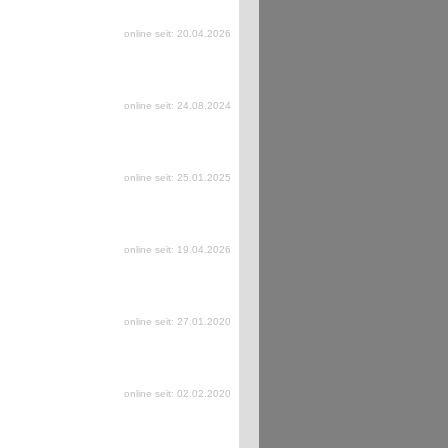
online seit: 20.04.2026
online seit: 24.08.2024
online seit: 25.01.2025
online seit: 19.04.2026
online seit: 27.01.2020
online seit: 02.02.2020