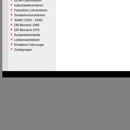
ELNA-Lokomotiven
Industrielokomotiven
Feuerlose Lokomotiven
Sonderkonstruktionen
SAAR (1920 - 1935)
DB-Bestand 1968
DR-Bestand 1970
Auslandsbestände
Lokbestandslisten
Erhaltene Fahrzeuge
Zerlegungen