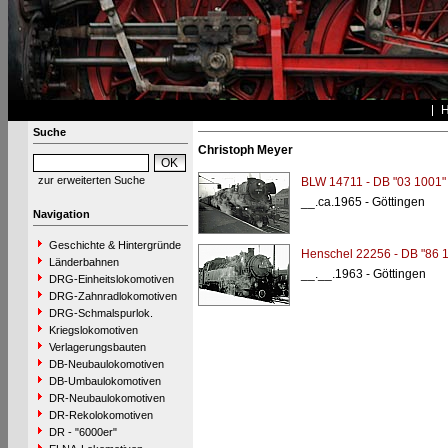
Suche
Christoph Meyer
zur erweiterten Suche
BLW 14711 - DB "03 1001"
__.ca.1965 - Göttingen
Navigation
Geschichte & Hintergründe
Henschel 22256 - DB "86 
Länderbahnen
__.__.1963 - Göttingen
DRG-Einheitslokomotiven
DRG-Zahnradlokomotiven
DRG-Schmalspurlok.
Kriegslokomotiven
Verlagerungsbauten
DB-Neubaulokomotiven
DB-Umbaulokomotiven
DR-Neubaulokomotiven
DR-Rekolokomotiven
DR - "6000er"