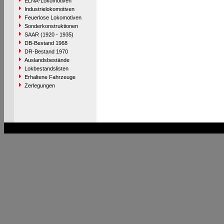
ELNA-Lokomotiven
Industrielokomotiven
Feuerlose Lokomotiven
Sonderkonstruktionen
SAAR (1920 - 1935)
DB-Bestand 1968
DR-Bestand 1970
Auslandsbestände
Lokbestandslisten
Erhaltene Fahrzeuge
Zerlegungen