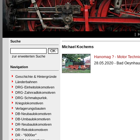
Suche
Michael Kochems
zur erweiterten Suche
Hanomag ? - Motor Techn
28.05.2020 - Bad Oeynha
Navigation
Geschichte & Hintergründe
Länderbahnen
DRG-Einheitslokomotiven
DRG-Zahnradlokomotiven
DRG-Schmalspurlok.
Kriegslokomotiven
Verlagerungsbauten
DB-Neubaulokomotiven
DB-Umbaulokomotiven
DR-Neubaulokomotiven
DR-Rekolokomotiven
DR - "6000er"