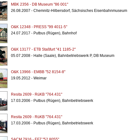
MBK 2356 - DB Museum "86 001"
26.08.2007 - Chemnitz-Hilbersdorf, Sächsisches Eisenbahnmuseum
O&K 12348 - PRESS "99 4011-5"
24.07.2017 - Putbus (Rügen), Bahnhof
O&K 13177 - ETB Staßfurt "41 1185-2"
05.07.2008 - Halle (Saale), Bahnbetriebswerk P, DB Museum
O&K 13966 - EMBB "52 8154-8"
19.05.2012 - Weimar
Resita 2609 - RüKB "764.431"
17.03.2006 - Putbus (Rügen), Bahnbetriebswerk
Resita 2609 - RüKB "764.431"
17.03.2006 - Putbus (Rügen), Bahnbetriebswerk
SACM 7916 - EFZ "52 8055"