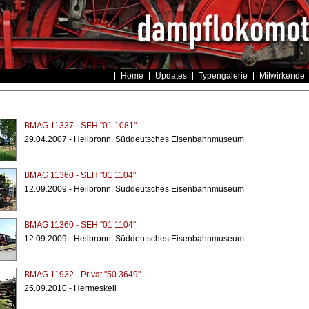
Home
Updates
Typengalerie
Mitwirkende
BMAG 11337 - SEH "01 1081"
29.04.2007 - Heilbronn. Süddeutsches Eisenbahnmuseum
BMAG 11360 - SEH "01 1104"
12.09.2009 - Heilbronn, Süddeutsches Eisenbahnmuseum
BMAG 11360 - SEH "01 1104"
12.09.2009 - Heilbronn, Süddeutsches Eisenbahnmuseum
BMAG 11932 - Privat "50 3649"
25.09.2010 - Hermeskeil