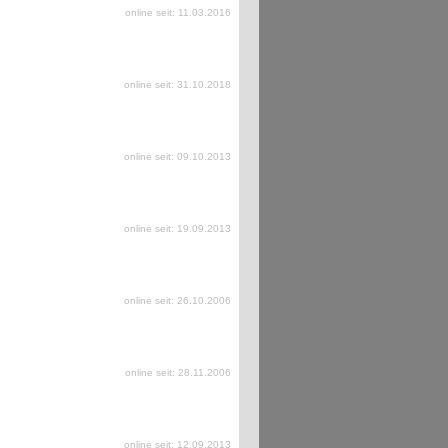
online seit: 11.03.2016
online seit: 31.10.2018
online seit: 09.10.2013
online seit: 19.09.2013
online seit: 26.10.2006
online seit: 28.11.2006
online seit: 12.09.2013