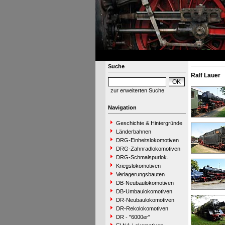
Suche
Ralf Lauer
zur erweiterten Suche
Navigation
Geschichte & Hintergründe
Länderbahnen
DRG-Einheitslokomotiven
DRG-Zahnradlokomotiven
DRG-Schmalspurlok.
Kriegslokomotiven
Verlagerungsbauten
DB-Neubaulokomotiven
DB-Umbaulokomotiven
DR-Neubaulokomotiven
DR-Rekolokomotiven
DR - "6000er"