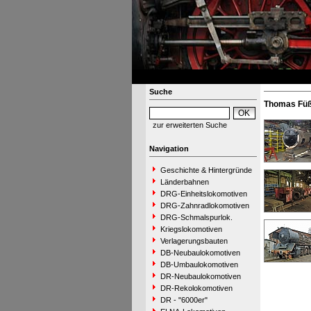
Suche
Thomas Füß
zur erweiterten Suche
Navigation
Geschichte & Hintergründe
Länderbahnen
DRG-Einheitslokomotiven
DRG-Zahnradlokomotiven
DRG-Schmalspurlok.
Kriegslokomotiven
Verlagerungsbauten
DB-Neubaulokomotiven
DB-Umbaulokomotiven
DR-Neubaulokomotiven
DR-Rekolokomotiven
DR - "6000er"