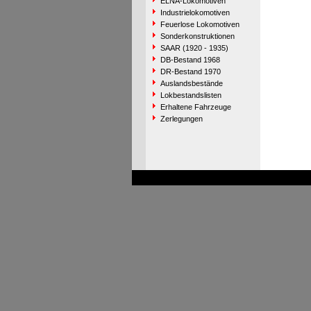
ELNA-Lokomotiven
Industrielokomotiven
Feuerlose Lokomotiven
Sonderkonstruktionen
SAAR (1920 - 1935)
DB-Bestand 1968
DR-Bestand 1970
Auslandsbestände
Lokbestandslisten
Erhaltene Fahrzeuge
Zerlegungen