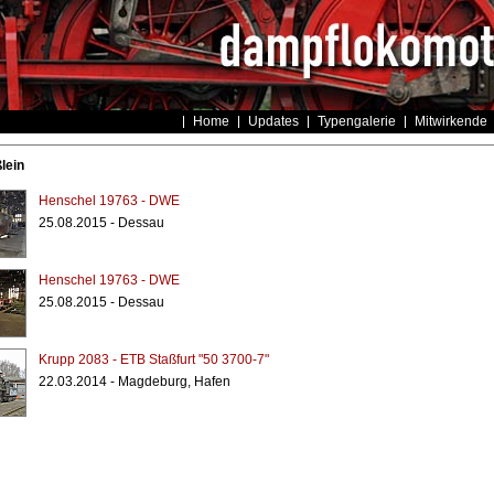
Home
Updates
Typengalerie
Mitwirkende
lein
Henschel 19763 - DWE
25.08.2015 - Dessau
Henschel 19763 - DWE
25.08.2015 - Dessau
Krupp 2083 - ETB Staßfurt "50 3700-7"
22.03.2014 - Magdeburg, Hafen