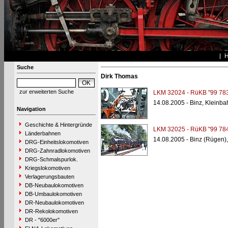
Suche
Dirk Thomas
zur erweiterten Suche
LKM 32024 - RüKB "99 78
14.08.2005 - Binz, Kleinba
Navigation
Geschichte & Hintergründe
LKM 32025 - RüKB "99 78
Länderbahnen
14.08.2005 - Binz (Rügen)
DRG-Einheitslokomotiven
DRG-Zahnradlokomotiven
DRG-Schmalspurlok.
Kriegslokomotiven
Verlagerungsbauten
DB-Neubaulokomotiven
DB-Umbaulokomotiven
DR-Neubaulokomotiven
DR-Rekolokomotiven
DR - "6000er"