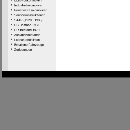
ELNA-Lokomotiven
Industrielokomotiven
Feuerlose Lokomotiven
Sonderkonstruktionen
SAAR (1920 - 1935)
DB-Bestand 1968
DR-Bestand 1970
Auslandsbestände
Lokbestandslisten
Erhaltene Fahrzeuge
Zerlegungen