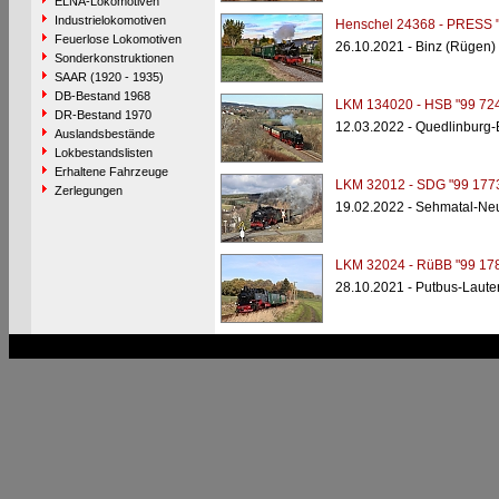
ELNA-Lokomotiven
Industrielokomotiven
Henschel 24368 - PRESS "
Feuerlose Lokomotiven
26.10.2021 - Binz (Rügen)
Sonderkonstruktionen
SAAR (1920 - 1935)
DB-Bestand 1968
LKM 134020 - HSB "99 724
DR-Bestand 1970
12.03.2022 - Quedlinburg
Auslandsbestände
Lokbestandslisten
Erhaltene Fahrzeuge
LKM 32012 - SDG "99 177
Zerlegungen
19.02.2022 - Sehmatal-Ne
LKM 32024 - RüBB "99 178
28.10.2021 - Putbus-Laute