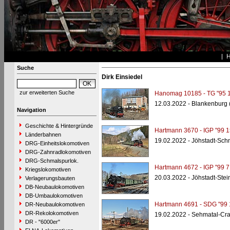
Suche
Dirk Einsiedel
zur erweiterten Suche
Hanomag 10185 - TG "95 
12.03.2022 - Blankenburg 
Navigation
Geschichte & Hintergründe
Hartmann 3670 - IGP "99 1
Länderbahnen
19.02.2022 - Jöhstadt-Sc
DRG-Einheitslokomotiven
DRG-Zahnradlokomotiven
DRG-Schmalspurlok.
Hartmann 4672 - IGP "99 7
Kriegslokomotiven
20.03.2022 - Jöhstadt-Ste
Verlagerungsbauten
DB-Neubaulokomotiven
DB-Umbaulokomotiven
Hartmann 4691 - SDG "99 
DR-Neubaulokomotiven
DR-Rekolokomotiven
19.02.2022 - Sehmatal-Cra
DR - "6000er"