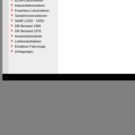
ELNA-Lokomotiven
Industrielokomotiven
Feuerlose Lokomotiven
Sonderkonstruktionen
SAAR (1920 - 1935)
DB-Bestand 1968
DR-Bestand 1970
Auslandsbestände
Lokbestandslisten
Erhaltene Fahrzeuge
Zerlegungen