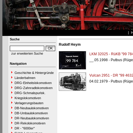
Suche
Rudolf Heym
zur erweiterten Suche
LKM 32025 - RüKB "99 78
__.05.1998 - Putbus (Rüge
Navigation
Geschichte & Hintergründe
Vulcan 2951 - DR "99 4632
Länderbahnen
04.02.1979 - Putbus (Rüge
DRG-Einheitslokomotiven
DRG-Zahnradlokomotiven
DRG-Schmalspurlok.
Kriegslokomotiven
Verlagerungsbauten
DB-Neubaulokomotiven
DB-Umbaulokomotiven
DR-Neubaulokomotiven
DR-Rekolokomotiven
DR - "6000er"