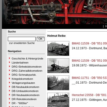
Suche
Helmut Reike
zur erweiterten Suche
BMAG 11539 - DB "051 05
24.12.1973 - Dortmund, B
Navigation
Geschichte & Hintergründe
BMAG 11539 - DB "051 05
Länderbahnen
19.08.1972 - Witzenhause
DRG-Einheitslokomotiven
DRG-Zahnradlokomotiven
DRG-Schmalspurlok.
BMAG 11751 - DB "050 533
Kriegslokomotiven
__.01.1973 - Dortmund-De
Verlagerungsbauten
DB-Neubaulokomotiven
DB-Umbaulokomotiven
Henschel 23558 - DB "001
DR-Neubaulokomotiven
DR-Rekolokomotiven
27.12.1975 - Göttingen, A
DR - "6000er"