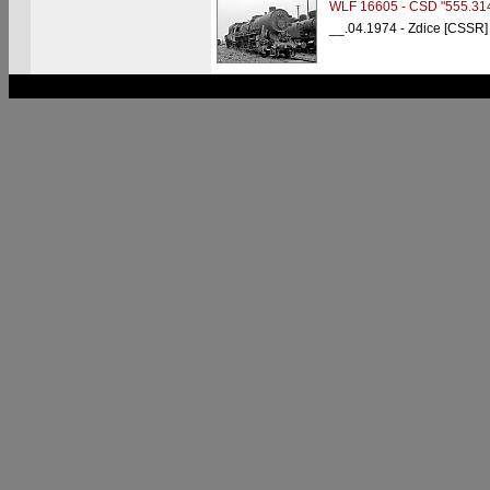
WLF 16605 - ČSD "555.31
__.04.1974 - Zdice [CSSR]