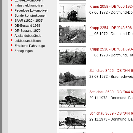
ELNA-Lokomotiven
Industrielokomotiven
Krupp 2058 - DB "050 192-
Feuerlose Lokomotiven
07.06.1972 - Dortmund-Dor
Sonderkonstruktionen
SAAR (1920 - 1935)
DB-Bestand 1968
Krupp 2254 - DB "043 606-
DR-Bestand 1970
__.05.1972 - Dortmund-De
Auslandsbestände
Lokbestandslisten
Erhaltene Fahrzeuge
Krupp 2530 - DB "051 690-
Zerlegungen
__.06.1973 - Dortmund, R
Schichau 3456 - DB "044 6
28.07.1972 - Braunschwei
Schichau 3639 - DB "044 6
29.11.1973 - Dortmund, B
Schichau 3639 - DB "044 6
29.11.1973 - Dortmund, B