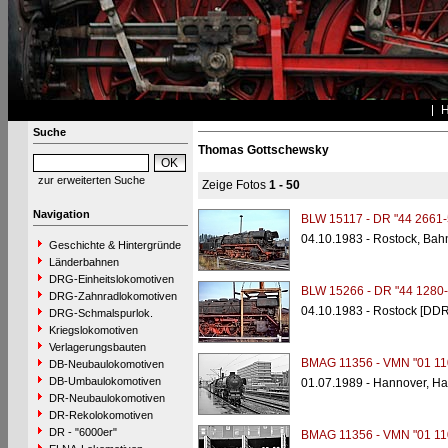
Suche
Thomas Gottschewsky
zur erweiterten Suche
Zeige Fotos
1 - 50
Navigation
BLW 15117 - DR "44 2661-
04.10.1983 - Rostock, Bah
Geschichte & Hintergründe
Länderbahnen
DRG-Einheitslokomotiven
BLW 15266 - DR "44 1280-
DRG-Zahnradlokomotiven
04.10.1983 - Rostock [DDR
DRG-Schmalspurlok.
Kriegslokomotiven
Verlagerungsbauten
BMAG 11356 - VMN "01 11
DB-Neubaulokomotiven
DB-Umbaulokomotiven
01.07.1989 - Hannover, H
DR-Neubaulokomotiven
DR-Rekolokomotiven
DR - "6000er"
BMAG 11356 - VMN "01 11