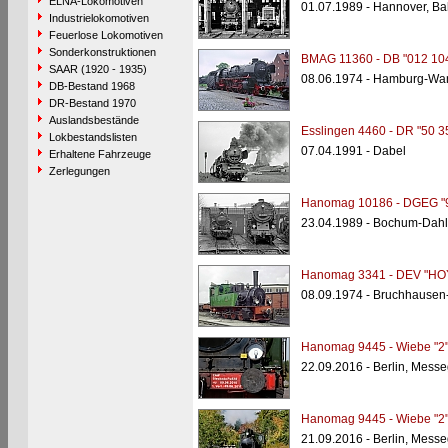
ELNA-Lokomotiven
01.07.1989 - Hannover, B
Industrielokomotiven
Feuerlose Lokomotiven
Sonderkonstruktionen
BMAG 11360 - DB "012 10
SAAR (1920 - 1935)
08.06.1974 - Hamburg-Wa
DB-Bestand 1968
DR-Bestand 1970
Auslandsbestände
Esslingen 4460 - DR "50 3
Lokbestandslisten
07.04.1991 - Dabel
Erhaltene Fahrzeuge
Zerlegungen
Hanomag 10186 - DGEG "9
23.04.1989 - Bochum-Dah
Hanomag 3341 - DEV "HO
08.09.1974 - Bruchhausen
Hanomag 9445 - Wiebe "2
22.09.2016 - Berlin, Mess
Hanomag 9445 - Wiebe "2
21.09.2016 - Berlin, Mess