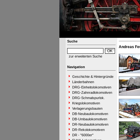
Suche
Andreas Fe
zur erweiterten Suche
Navigation
Geschichte & Hintergründe
Länderbahnen
DRG-Einheitslokomotiven
DRG-Zahnradlokomotiven
DRG-Schmalspurlok.
Kriegslokomotiven
Verlagerungsbauten
DB-Neubaulokomotiven
DB-Umbaulokomotiven
DR-Neubaulokomotiven
DR-Rekolokomotiven
DR - "6000er"