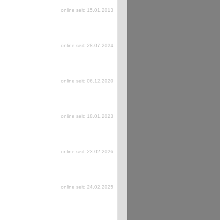
online seit: 15.01.2013
online seit: 28.07.2024
online seit: 06.12.2020
online seit: 18.01.2023
online seit: 23.02.2026
online seit: 24.02.2025