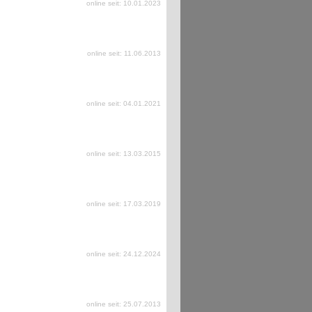
online seit: 10.01.2023
online seit: 11.06.2013
online seit: 04.01.2021
online seit: 13.03.2015
online seit: 17.03.2019
online seit: 24.12.2024
online seit: 25.07.2013