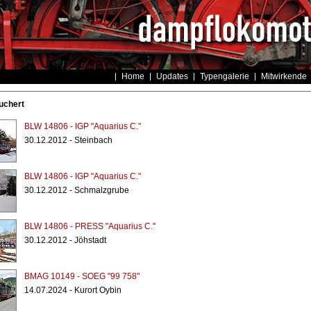
Home
Updates
Typengalerie
Mitwirkende
uchert
BLW 14806 - IGP "Aquarius C."
30.12.2012 - Steinbach
BLW 14806 - IGP "Aquarius C."
30.12.2012 - Schmalzgrube
BLW 14806 - PRESS "Aquarius C."
30.12.2012 - Jöhstadt
BMAG 10149 - SOEG "99 758"
14.07.2024 - Kurort Oybin