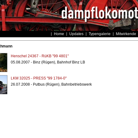
Home
Updates
Typengalerie
Mitwirkende
thmann
Henschel 24367 - RüKB "99 4801"
05.08.2007 - Binz (Rügen), Bahnhof Binz LB
LKM 32025 - PRESS "99 1784-0"
26.07.2008 - Putbus (Rügen), Bahnbetriebswerk