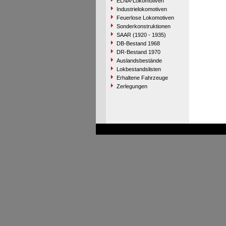
ELNA-Lokomotiven
Industrielokomotiven
Feuerlose Lokomotiven
Sonderkonstruktionen
SAAR (1920 - 1935)
DB-Bestand 1968
DR-Bestand 1970
Auslandsbestände
Lokbestandslisten
Erhaltene Fahrzeuge
Zerlegungen