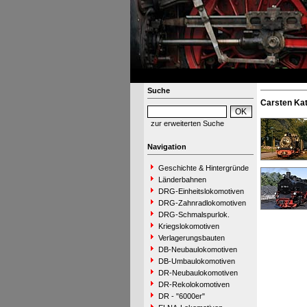
Suche
Carsten Ka
zur erweiterten Suche
Navigation
Geschichte & Hintergründe
Länderbahnen
DRG-Einheitslokomotiven
DRG-Zahnradlokomotiven
DRG-Schmalspurlok.
Kriegslokomotiven
Verlagerungsbauten
DB-Neubaulokomotiven
DB-Umbaulokomotiven
DR-Neubaulokomotiven
DR-Rekolokomotiven
DR - "6000er"