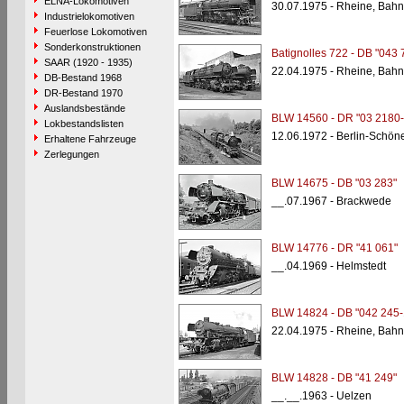
ELNA-Lokomotiven
30.07.1975 - Rheine, Bahn
Industrielokomotiven
Feuerlose Lokomotiven
Sonderkonstruktionen
Batignolles 722 - DB "043 
SAAR (1920 - 1935)
22.04.1975 - Rheine, Bahn
DB-Bestand 1968
DR-Bestand 1970
Auslandsbestände
BLW 14560 - DR "03 2180-
Lokbestandslisten
12.06.1972 - Berlin-Schön
Erhaltene Fahrzeuge
Zerlegungen
BLW 14675 - DB "03 283"
__.07.1967 - Brackwede
BLW 14776 - DR "41 061"
__.04.1969 - Helmstedt
BLW 14824 - DB "042 245-
22.04.1975 - Rheine, Bahn
BLW 14828 - DB "41 249"
__.__.1963 - Uelzen