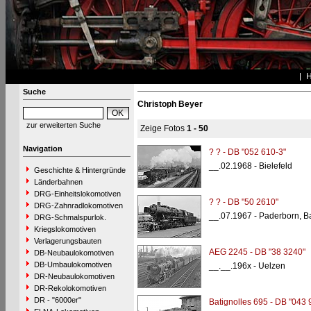
Suche
Christoph Beyer
zur erweiterten Suche
Zeige Fotos
1 - 50
Navigation
? ? - DB "052 610-3"
__.02.1968 - Bielefeld
Geschichte & Hintergründe
Länderbahnen
DRG-Einheitslokomotiven
? ? - DB "50 2610"
DRG-Zahnradlokomotiven
__.07.1967 - Paderborn, B
DRG-Schmalspurlok.
Kriegslokomotiven
Verlagerungsbauten
AEG 2245 - DB "38 3240"
DB-Neubaulokomotiven
DB-Umbaulokomotiven
__.__.196x - Uelzen
DR-Neubaulokomotiven
DR-Rekolokomotiven
DR - "6000er"
Batignolles 695 - DB "043 