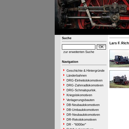
Suche
Lars F. Rich
zur erweiterten Suche
Navigation
Geschichte & Hintergründe
Länderbahnen
DRG-Einheitslokomotiven
DRG-Zahnradlokomotiven
DRG-Schmalspurlok.
Kriegslokomotiven
Verlagerungsbauten
DB-Neubaulokomotiven
DB-Umbaulokomotiven
DR-Neubaulokomotiven
DR-Rekolokomotiven
DR - "6000er"