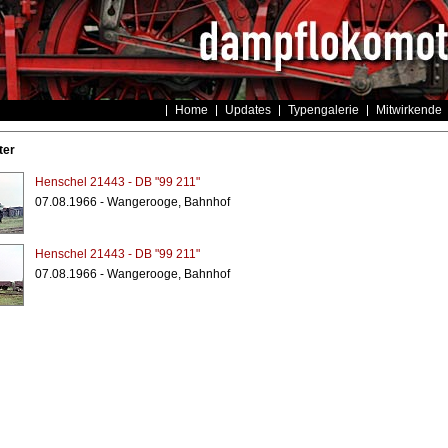
Home
Updates
Typengalerie
Mitwirkende
ter
Henschel 21443 - DB "99 211"
07.08.1966 - Wangerooge, Bahnhof
Henschel 21443 - DB "99 211"
07.08.1966 - Wangerooge, Bahnhof