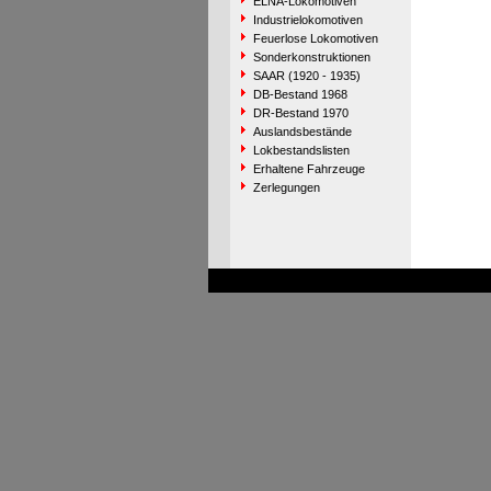
ELNA-Lokomotiven
Industrielokomotiven
Feuerlose Lokomotiven
Sonderkonstruktionen
SAAR (1920 - 1935)
DB-Bestand 1968
DR-Bestand 1970
Auslandsbestände
Lokbestandslisten
Erhaltene Fahrzeuge
Zerlegungen