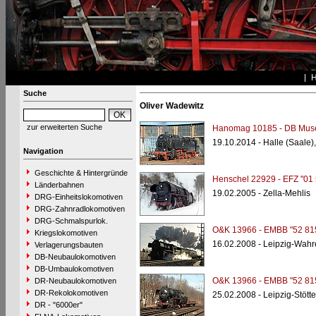
Suche
Oliver Wadewitz
zur erweiterten Suche
Hanomag 10185 - DB Muse
19.10.2014 - Halle (Saale)
Navigation
Geschichte & Hintergründe
Henschel 22929 - EFZ "01 
Länderbahnen
19.02.2005 - Zella-Mehlis
DRG-Einheitslokomotiven
DRG-Zahnradlokomotiven
DRG-Schmalspurlok.
O&K 13966 - EMBB "52 81
Kriegslokomotiven
16.02.2008 - Leipzig-Wahr
Verlagerungsbauten
DB-Neubaulokomotiven
DB-Umbaulokomotiven
O&K 13966 - EMBB "52 81
DR-Neubaulokomotiven
DR-Rekolokomotiven
25.02.2008 - Leipzig-Stötter
DR - "6000er"