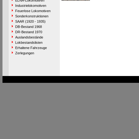
ELNA-Lokomotiven
Industrielokomotiven
Feuerlose Lokomotiven
Sonderkonstruktionen
SAAR (1920 - 1935)
DB-Bestand 1968
DR-Bestand 1970
Auslandsbestände
Lokbestandslisten
Erhaltene Fahrzeuge
Zerlegungen