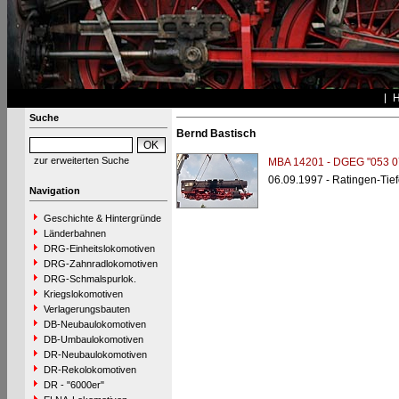
Suche
Bernd Bastisch
zur erweiterten Suche
MBA 14201 - DGEG "053 0
06.09.1997 - Ratingen-Tie
Navigation
Geschichte & Hintergründe
Länderbahnen
DRG-Einheitslokomotiven
DRG-Zahnradlokomotiven
DRG-Schmalspurlok.
Kriegslokomotiven
Verlagerungsbauten
DB-Neubaulokomotiven
DB-Umbaulokomotiven
DR-Neubaulokomotiven
DR-Rekolokomotiven
DR - "6000er"