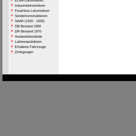
ELNA-Lokomotiven
Industrielokomotiven
Feuerlose Lokomotiven
Sonderkonstruktionen
SAAR (1920 - 1935)
DB-Bestand 1968
DR-Bestand 1970
Auslandsbestände
Lokbestandslisten
Erhaltene Fahrzeuge
Zerlegungen