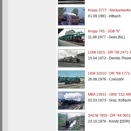
Krupp 3777 - Neckarwerke 
01.09.1981 - Altbach
Krupp 745 - SGB "6"
11.08.1977 - Goes [NL]
LHW 1815 - DR "38 2471-1
15.04.1972 - Demitz-Thumi
LKM 32010 - DR "99 1771-
26.08.1976 - Cranzahl
MBA 13931 - GKB "152.48
02.03.1973 - Graz, Köflach
SACM 7855 - DR "44 0601
23.10.1978 - Könitz [DDR]