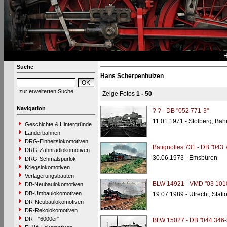
Suche
Hans Scherpenhuizen
zur erweiterten Suche
Zeige Fotos
1 - 50
Navigation
? ? - DB "052 771-3"
11.01.1971 - Stolberg, Ba
Geschichte & Hintergründe
Länderbahnen
DRG-Einheitslokomotiven
Batignolles 731 - DB "043 
DRG-Zahnradlokomotiven
30.06.1973 - Emsbüren
DRG-Schmalspurlok.
Kriegslokomotiven
Verlagerungsbauten
BLW 14921 - VMD "03 101
DB-Neubaulokomotiven
DB-Umbaulokomotiven
19.07.1989 - Utrecht, Stati
DR-Neubaulokomotiven
DR-Rekolokomotiven
DR - "6000er"
BLW 15027 - DB "044 346-