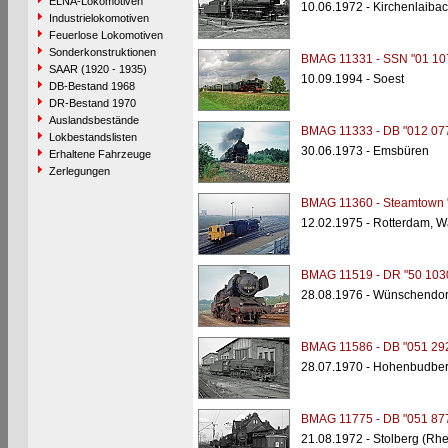
ELNA-Lokomotiven
10.06.1972 - Kirchenlaiba
Industrielokomotiven
Feuerlose Lokomotiven
Sonderkonstruktionen
BMAG 11331 - SSN "01 10
SAAR (1920 - 1935)
10.09.1994 - Soest
DB-Bestand 1968
DR-Bestand 1970
Auslandsbestände
BMAG 11333 - DB "012 07
Lokbestandslisten
30.06.1973 - Emsbüren
Erhaltene Fahrzeuge
Zerlegungen
BMAG 11360 - Steamtown 
12.02.1975 - Rotterdam, W
BMAG 11519 - DR "50 103
28.08.1976 - Wünschendor
BMAG 11586 - DB "051 29
28.07.1970 - Hohenbudber
BMAG 11775 - DB "051 87
21.08.1972 - Stolberg (Rh