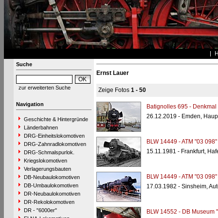
Suche
Ernst Lauer
zur erweiterten Suche
Zeige Fotos
1 - 50
Navigation
Batignolles 695 - Denkmal
26.12.2019 - Emden, Haup
Geschichte & Hintergründe
Länderbahnen
DRG-Einheitslokomotiven
BLW 14449 - ATM "03 098"
DRG-Zahnradlokomotiven
15.11.1981 - Frankfurt, Ha
DRG-Schmalspurlok.
Kriegslokomotiven
Verlagerungsbauten
BLW 14449 - ATM "03 098"
DB-Neubaulokomotiven
DB-Umbaulokomotiven
17.03.1982 - Sinsheim, A
DR-Neubaulokomotiven
DR-Rekolokomotiven
DR - "6000er"
BLW 14552 - DB Museum "