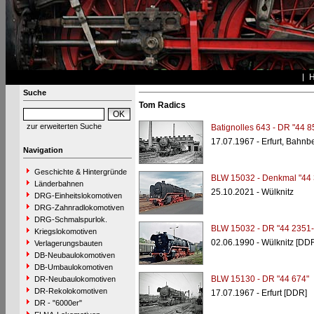
Suche
Tom Radics
zur erweiterten Suche
Batignolles 643 - DR "44 8
17.07.1967 - Erfurt, Bahnb
Navigation
Geschichte & Hintergründe
BLW 15032 - Denkmal "44 
Länderbahnen
25.10.2021 - Wülknitz
DRG-Einheitslokomotiven
DRG-Zahnradlokomotiven
DRG-Schmalspurlok.
BLW 15032 - DR "44 2351-
Kriegslokomotiven
02.06.1990 - Wülknitz [DD
Verlagerungsbauten
DB-Neubaulokomotiven
DB-Umbaulokomotiven
BLW 15130 - DR "44 674"
DR-Neubaulokomotiven
DR-Rekolokomotiven
17.07.1967 - Erfurt [DDR]
DR - "6000er"