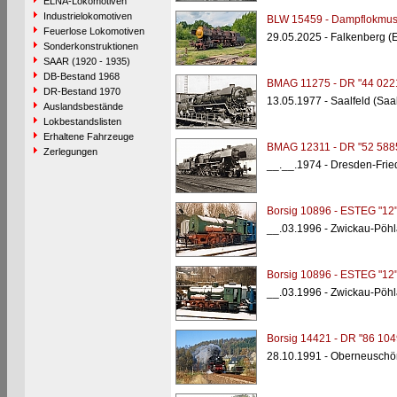
ELNA-Lokomotiven
Industrielokomotiven
BLW 15459 - Dampflokmus
Feuerlose Lokomotiven
29.05.2025 - Falkenberg (
Sonderkonstruktionen
SAAR (1920 - 1935)
DB-Bestand 1968
BMAG 11275 - DR "44 022
DR-Bestand 1970
13.05.1977 - Saalfeld (Sa
Auslandsbestände
Lokbestandslisten
Erhaltene Fahrzeuge
BMAG 12311 - DR "52 588
Zerlegungen
__.__.1974 - Dresden-Frie
Borsig 10896 - ESTEG "12
__.03.1996 - Zwickau-Pöh
Borsig 10896 - ESTEG "12
__.03.1996 - Zwickau-Pöh
Borsig 14421 - DR "86 104
28.10.1991 - Oberneuschö