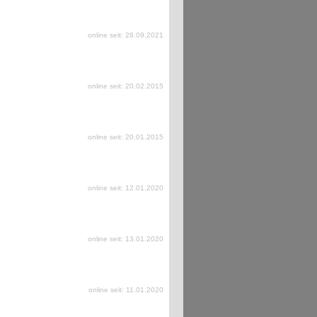
online seit: 28.09.2021
online seit: 20.02.2015
online seit: 20.01.2015
online seit: 12.01.2020
online seit: 13.01.2020
online seit: 11.01.2020