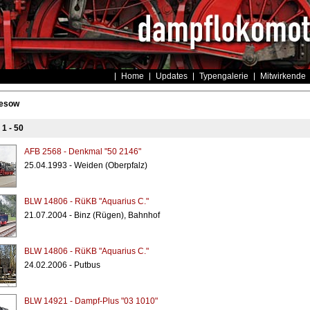
Home
Updates
Typengalerie
Mitwirkende
resow
s
1 - 50
AFB 2568 - Denkmal "50 2146"
25.04.1993 - Weiden (Oberpfalz)
BLW 14806 - RüKB "Aquarius C."
21.07.2004 - Binz (Rügen), Bahnhof
BLW 14806 - RüKB "Aquarius C."
24.02.2006 - Putbus
BLW 14921 - Dampf-Plus "03 1010"