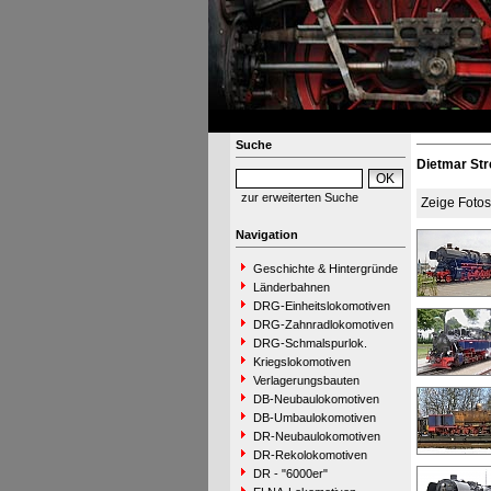
Suche
Dietmar St
zur erweiterten Suche
Zeige Foto
Navigation
Geschichte & Hintergründe
Länderbahnen
DRG-Einheitslokomotiven
DRG-Zahnradlokomotiven
DRG-Schmalspurlok.
Kriegslokomotiven
Verlagerungsbauten
DB-Neubaulokomotiven
DB-Umbaulokomotiven
DR-Neubaulokomotiven
DR-Rekolokomotiven
DR - "6000er"