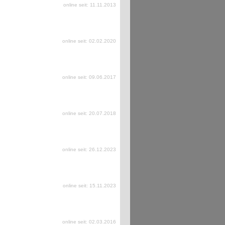
online seit: 11.11.2013
online seit: 02.02.2020
online seit: 09.06.2017
online seit: 20.07.2018
online seit: 26.12.2023
online seit: 15.11.2023
online seit: 02.03.2016