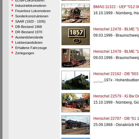
ELNA-Lokomotiven
Industrielokomotiven
BMAG 11322 - UEF "012 0
Feuerlose Lokomotiven
16.10.1999 - Nürnberg, H
Sonderkonstruktionen
SAAR (1920 - 1935)
DB-Bestand 1968
Henschel 12478 - BLME "1
DR-Bestand 1970
09.03.1996 - Braunschwei
Auslandsbestände
Lokbestandslisten
Erhaltene Fahrzeuge
Henschel 12478 - BLME "1
Zerlegungen
09.03.1996 - Braunschwei
Henschel 22162 - DB "003 
__.__.197x - Hohenbudbe
Henschel 22579 - IG Bw Dr
15.10.1999 - Nürnberg, Gü
Henschel 22707 - DB "01 
25.09.1968 - Osnabrück Hb