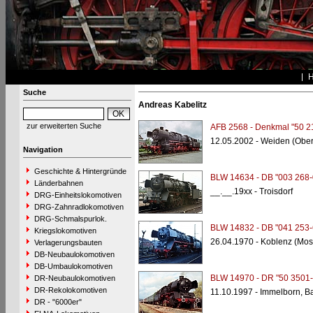
Suche
Andreas Kabelitz
zur erweiterten Suche
AFB 2568 - Denkmal "50 2
12.05.2002 - Weiden (Ober
Navigation
Geschichte & Hintergründe
BLW 14634 - DB "003 268-
Länderbahnen
__.__.19xx - Troisdorf
DRG-Einheitslokomotiven
DRG-Zahnradlokomotiven
DRG-Schmalspurlok.
BLW 14832 - DB "041 253-
Kriegslokomotiven
26.04.1970 - Koblenz (Mos
Verlagerungsbauten
DB-Neubaulokomotiven
DB-Umbaulokomotiven
BLW 14970 - DR "50 3501-
DR-Neubaulokomotiven
DR-Rekolokomotiven
11.10.1997 - Immelborn, B
DR - "6000er"