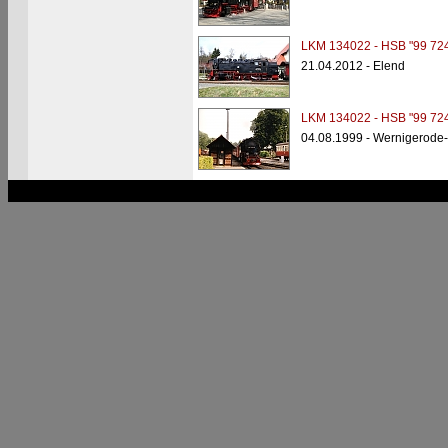
LKM 134022 - HSB "99 724
21.04.2012 - Elend
LKM 134022 - HSB "99 724
04.08.1999 - Wernigerode-