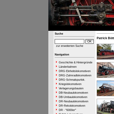
Suche
Patrick Böt
zur erweiterten Suche
Navigation
Geschichte & Hintergründe
Länderbahnen
DRG-Einheitslokomotiven
DRG-Zahnradlokomotiven
DRG-Schmalspurlok.
Kriegslokomotiven
Verlagerungsbauten
DB-Neubaulokomotiven
DB-Umbaulokomotiven
DR-Neubaulokomotiven
DR-Rekolokomotiven
DR - "6000er"