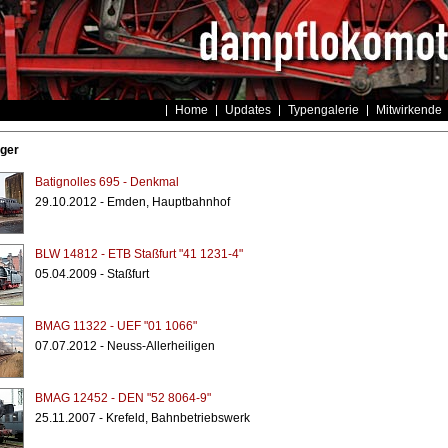
Home
Updates
Typengalerie
Mitwirkende
tger
Batignolles 695 - Denkmal
29.10.2012 - Emden, Hauptbahnhof
BLW 14812 - ETB Staßfurt "41 1231-4"
05.04.2009 - Staßfurt
BMAG 11322 - UEF "01 1066"
07.07.2012 - Neuss-Allerheiligen
BMAG 12452 - DEN "52 8064-9"
25.11.2007 - Krefeld, Bahnbetriebswerk