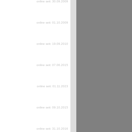
online seit: 30.09.2009
online seit: 01.10.2009
online seit: 19.09.2010
online seit: 07.06.2015
online seit: 01.11.2023
online seit: 09.10.2015
online seit: 31.10.2016