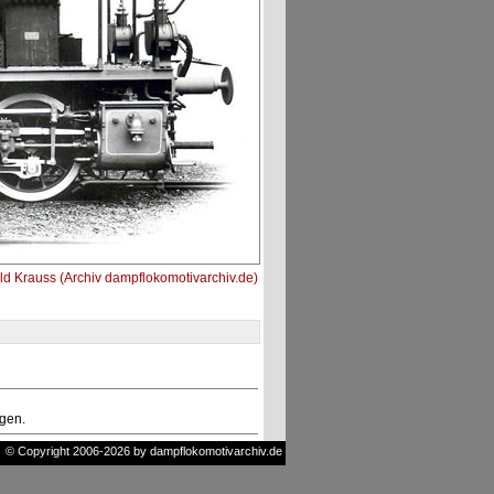
d Krauss (Archiv dampflokomotivarchiv.de)
ngen.
© Copyright 2006-2026 by dampflokomotivarchiv.de