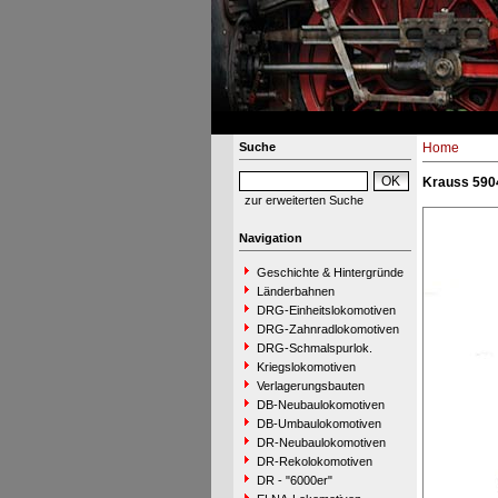
Suche
Home
Krauss 5904
zur erweiterten Suche
Navigation
Geschichte & Hintergründe
Länderbahnen
DRG-Einheitslokomotiven
DRG-Zahnradlokomotiven
DRG-Schmalspurlok.
Kriegslokomotiven
Verlagerungsbauten
DB-Neubaulokomotiven
DB-Umbaulokomotiven
DR-Neubaulokomotiven
DR-Rekolokomotiven
DR - "6000er"