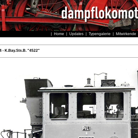
Home
Updates
Typengalerie
Mitwirkende
 - K.Bay.Sts.B. "4522"