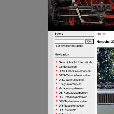
Suche
Home
Henschel 2
zur erweiterten Suche
Navigation
Geschichte & Hintergründe
Länderbahnen
DRG-Einheitslokomotiven
DRG-Zahnradlokomotiven
DRG-Schmalspurlok.
Kriegslokomotiven
Verlagerungsbauten
DB-Neubaulokomotiven
DB-Umbaulokomotiven
DR-Neubaulokomotiven
DR-Rekolokomotiven
DR - "6000er"