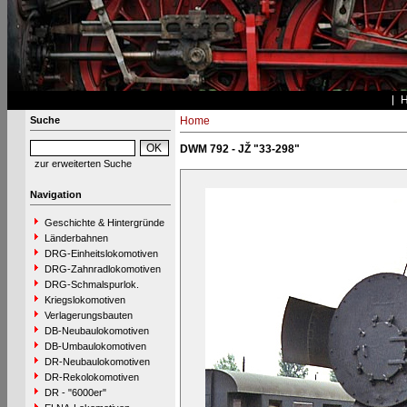
Suche
Home
DWM 792 - JŽ "33-298"
zur erweiterten Suche
Navigation
Geschichte & Hintergründe
Länderbahnen
DRG-Einheitslokomotiven
DRG-Zahnradlokomotiven
DRG-Schmalspurlok.
Kriegslokomotiven
Verlagerungsbauten
DB-Neubaulokomotiven
DB-Umbaulokomotiven
DR-Neubaulokomotiven
DR-Rekolokomotiven
DR - "6000er"