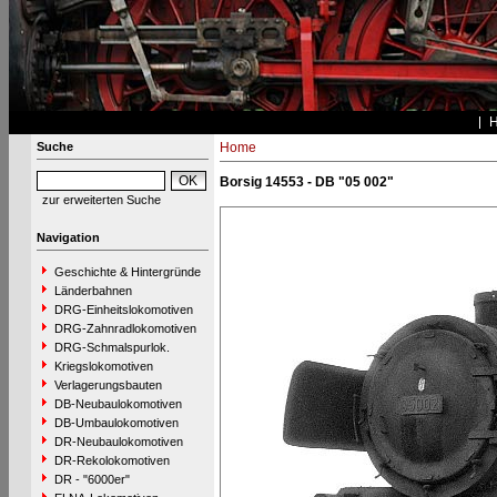
Suche
Home
Borsig 14553 - DB "05 002"
zur erweiterten Suche
Navigation
Geschichte & Hintergründe
Länderbahnen
DRG-Einheitslokomotiven
DRG-Zahnradlokomotiven
DRG-Schmalspurlok.
Kriegslokomotiven
Verlagerungsbauten
DB-Neubaulokomotiven
DB-Umbaulokomotiven
DR-Neubaulokomotiven
DR-Rekolokomotiven
DR - "6000er"