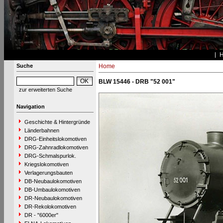
Suche
Home
BLW 15446 - DRB "52 001"
zur erweiterten Suche
Navigation
Geschichte & Hintergründe
Länderbahnen
DRG-Einheitslokomotiven
DRG-Zahnradlokomotiven
DRG-Schmalspurlok.
Kriegslokomotiven
Verlagerungsbauten
DB-Neubaulokomotiven
DB-Umbaulokomotiven
DR-Neubaulokomotiven
DR-Rekolokomotiven
DR - "6000er"