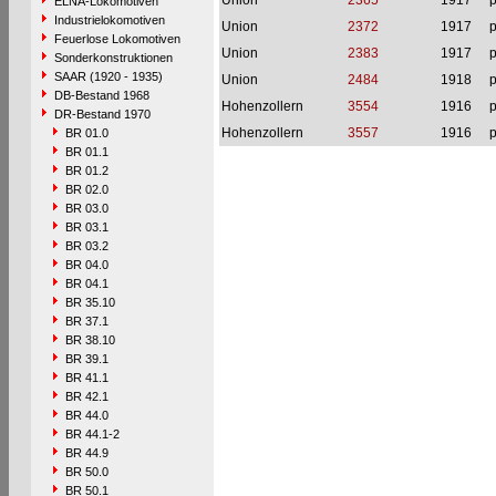
Union
2365
1917
p
ELNA-Lokomotiven
Industrielokomotiven
Union
2372
1917
p
Feuerlose Lokomotiven
Union
2383
1917
p
Sonderkonstruktionen
SAAR (1920 - 1935)
Union
2484
1918
p
DB-Bestand 1968
Hohenzollern
3554
1916
p
DR-Bestand 1970
Hohenzollern
3557
1916
p
BR 01.0
BR 01.1
BR 01.2
BR 02.0
BR 03.0
BR 03.1
BR 03.2
BR 04.0
BR 04.1
BR 35.10
BR 37.1
BR 38.10
BR 39.1
BR 41.1
BR 42.1
BR 44.0
BR 44.1-2
BR 44.9
BR 50.0
BR 50.1