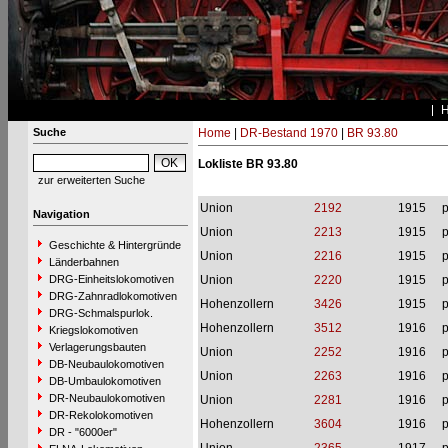
Suche
Home
|
DR-Bestand 1970
|
BR 93.80
Lokliste BR 93.80
zur erweiterten Suche
Union
2192
1915
p
Navigation
Union
2213
1915
p
Geschichte & Hintergründe
Union
2216
1915
p
Länderbahnen
DRG-Einheitslokomotiven
Union
2220
1915
p
DRG-Zahnradlokomotiven
Hohenzollern
3426
1915
p
DRG-Schmalspurlok.
Hohenzollern
3512
1916
p
Kriegslokomotiven
Verlagerungsbauten
Union
2252
1916
p
DB-Neubaulokomotiven
Union
2263
1916
p
DB-Umbaulokomotiven
DR-Neubaulokomotiven
Union
2281
1916
p
DR-Rekolokomotiven
Hohenzollern
3604
1916
p
DR - "6000er"