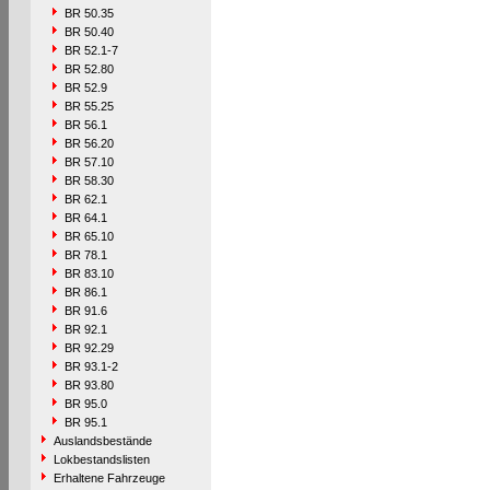
BR 50.35
BR 50.40
BR 52.1-7
BR 52.80
BR 52.9
BR 55.25
BR 56.1
BR 56.20
BR 57.10
BR 58.30
BR 62.1
BR 64.1
BR 65.10
BR 78.1
BR 83.10
BR 86.1
BR 91.6
BR 92.1
BR 92.29
BR 93.1-2
BR 93.80
BR 95.0
BR 95.1
Auslandsbestände
Lokbestandslisten
Erhaltene Fahrzeuge