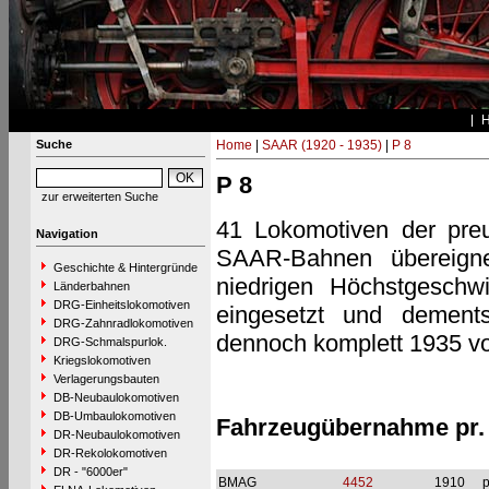
Suche
Home
|
SAAR (1920 - 1935)
|
P 8
P 8
zur erweiterten Suche
41 Lokomotiven der pre
Navigation
SAAR-Bahnen übereigne
Geschichte & Hintergründe
niedrigen Höchstgeschw
Länderbahnen
DRG-Einheitslokomotiven
eingesetzt und dement
DRG-Zahnradlokomotiven
dennoch komplett 1935 v
DRG-Schmalspurlok.
Kriegslokomotiven
Verlagerungsbauten
DB-Neubaulokomotiven
DB-Umbaulokomotiven
Fahrzeugübernahme pr.
DR-Neubaulokomotiven
DR-Rekolokomotiven
DR - "6000er"
BMAG
4452
1910
p