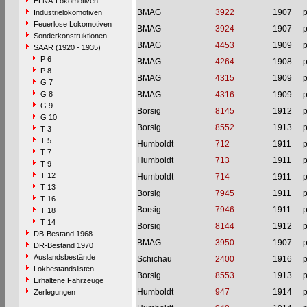
ELNA-Lokomotiven
BMAG
3922
1907
p
Industrielokomotiven
Feuerlose Lokomotiven
BMAG
3924
1907
p
Sonderkonstruktionen
BMAG
4453
1909
p
SAAR (1920 - 1935)
P 6
BMAG
4264
1908
p
P 8
BMAG
4315
1909
p
G 7
G 8
BMAG
4316
1909
p
G 9
Borsig
8145
1912
p
G 10
Borsig
8552
1913
p
T 3
T 5
Humboldt
712
1911
p
T 7
Humboldt
713
1911
p
T 9
T 12
Humboldt
714
1911
p
T 13
Borsig
7945
1911
p
T 16
Borsig
7946
1911
p
T 18
T 14
Borsig
8144
1912
p
DB-Bestand 1968
BMAG
3950
1907
p
DR-Bestand 1970
Auslandsbestände
Schichau
2400
1916
p
Lokbestandslisten
Borsig
8553
1913
p
Erhaltene Fahrzeuge
Humboldt
947
1914
p
Zerlegungen