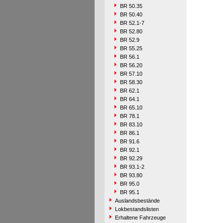
BR 50.35
BR 50.40
BR 52.1-7
BR 52.80
BR 52.9
BR 55.25
BR 56.1
BR 56.20
BR 57.10
BR 58.30
BR 62.1
BR 64.1
BR 65.10
BR 78.1
BR 83.10
BR 86.1
BR 91.6
BR 92.1
BR 92.29
BR 93.1-2
BR 93.80
BR 95.0
BR 95.1
Auslandsbestände
Lokbestandslisten
Erhaltene Fahrzeuge