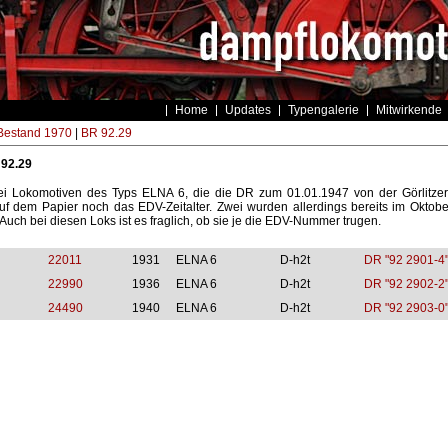
Home
Updates
Typengalerie
Mitwirkende
estand 1970
|
BR 92.29
 92.29
ei Lokomotiven des Typs ELNA 6, die die DR zum 01.01.1947 von der Görlitzer
uf dem Papier noch das EDV-Zeitalter. Zwei wurden allerdings bereits im Oktober
Auch bei diesen Loks ist es fraglich, ob sie je die EDV-Nummer trugen.
22011
1931
ELNA 6
D-h2t
DR "92 2901-4
22990
1936
ELNA 6
D-h2t
DR "92 2902-2
24490
1940
ELNA 6
D-h2t
DR "92 2903-0