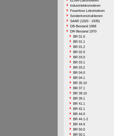
ELNA-Lokomotiven
Industrielokomotiven
Feuerlose Lokomotiven
Sonderkonstruktionen
SAAR (1920 - 1935)
DB-Bestand 1968
DR-Bestand 1970
BR 01.0
BR 01.1
BR 01.2
BR 02.0
BR 03.0
BR 03.1
BR 03.2
BR 04.0
BR 04.1
BR 35.10
BR 37.1
BR 38.10
BR 39.1
BR 41.1
BR 42.1
BR 44.0
BR 44.1-2
BR 44.9
BR 50.0
BR 50.1