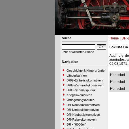
Suche
Home
|
DR-B
Lokliste BR
zur erweiterten Suche
Auch die dr
zumindest a
Navigation
09.08.1971. 
Geschichte & Hintergründe
Henschel
Länderbahnen
DRG-Einheitslokomotiven
Henschel
DRG-Zahnradlokomotiven
Henschel
DRG-Schmalspurlok.
Kriegslokomotiven
Verlagerungsbauten
DB-Neubaulokomotiven
DB-Umbaulokomotiven
DR-Neubaulokomotiven
DR-Rekolokomotiven
DR - "6000er"