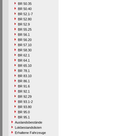
BR 50.35
BR 50.40
BR 52.1-7
BR 52.80
BR 52.9
BR 55.25
BR 56.1
BR 56.20
BR 57.10
BR 58.30
BR 62.1
BR 64.1
BR 65.10
BR 78.1
BR 83.10
BR 86.1
BR 91.6
BR 92.1
BR 92.29
BR 93.1-2
BR 93.80
BR 95.0
BR 95.1
Auslandsbestände
Lokbestandslisten
Erhaltene Fahrzeuge