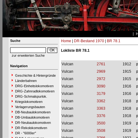
Suche
Home
|
DR-Bestand 1970
|
BR 78.1
Lokliste BR 78.1
zur erweiterten Suche
Vulcan
2761
1912
p
Navigation
Vulcan
2969
1915
p
Geschichte & Hintergründe
Vulcan
2972
1915
p
Länderbahnen
DRG-Einheitslokomotiven
Vulcan
3090
1916
p
DRG-Zahnradlokomotiven
Vulcan
3179
1916
p
DRG-Schmalspurlok.
Vulcan
3362
1918
p
Kriegslokomotiven
Verlagerungsbauten
Vulcan
3363
1918
p
DB-Neubaulokomotiven
Vulcan
3376
1918
p
DB-Umbaulokomotiven
DR-Neubaulokomotiven
Vulcan
3500
1919
p
DR-Rekolokomotiven
Vulcan
3508
1919
p
DR - "6000er"