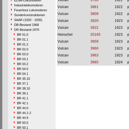
Vulcan
3766
1922
p
ELNA-Lokomotiven
Industrielokomotiven
Vulcan
3881
1922
p
Feuerlose Lokomotiven
Vulcan
3909
1922
p
Sonderkonstruktionen
SAAR (1920 - 1935)
Vulcan
3920
1923
p
DB-Bestand 1968
Vulcan
3922
1923
p
DR-Bestand 1970
Henschel
20165
1923
p
BR 01.0
BR 01.1
Vulcan
3959
1923
p
BR 01.2
Vulcan
3960
1923
p
BR 02.0
BR 03.0
Vulcan
3963
1923
p
BR 03.1
Vulcan
3965
1924
p
BR 03.2
BR 04.0
BR 04.1
BR 35.10
BR 37.1
BR 38.10
BR 39.1
BR 41.1
BR 42.1
BR 44.0
BR 44.1-2
BR 44.9
BR 50.0
BR 50.1