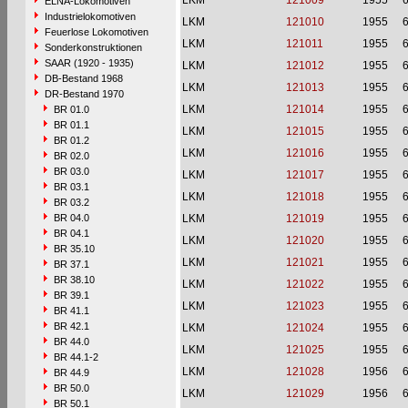
LKM
121009
1955
6
ELNA-Lokomotiven
Industrielokomotiven
LKM
121010
1955
6
Feuerlose Lokomotiven
LKM
121011
1955
6
Sonderkonstruktionen
SAAR (1920 - 1935)
LKM
121012
1955
6
DB-Bestand 1968
LKM
121013
1955
6
DR-Bestand 1970
LKM
121014
1955
6
BR 01.0
BR 01.1
LKM
121015
1955
6
BR 01.2
LKM
121016
1955
6
BR 02.0
BR 03.0
LKM
121017
1955
6
BR 03.1
LKM
121018
1955
6
BR 03.2
BR 04.0
LKM
121019
1955
6
BR 04.1
LKM
121020
1955
6
BR 35.10
LKM
121021
1955
6
BR 37.1
BR 38.10
LKM
121022
1955
6
BR 39.1
LKM
121023
1955
6
BR 41.1
BR 42.1
LKM
121024
1955
6
BR 44.0
LKM
121025
1955
6
BR 44.1-2
LKM
121028
1956
6
BR 44.9
BR 50.0
LKM
121029
1956
6
BR 50.1