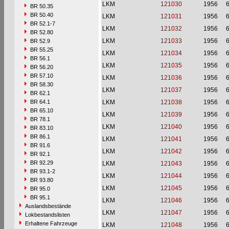
LKM
121030
1956
6
BR 50.35
BR 50.40
LKM
121031
1956
6
BR 52.1-7
LKM
121032
1956
6
BR 52.80
LKM
121033
1956
6
BR 52.9
BR 55.25
LKM
121034
1956
6
BR 56.1
LKM
121035
1956
6
BR 56.20
BR 57.10
LKM
121036
1956
6
BR 58.30
LKM
121037
1956
6
BR 62.1
BR 64.1
LKM
121038
1956
6
BR 65.10
LKM
121039
1956
6
BR 78.1
LKM
121040
1956
6
BR 83.10
BR 86.1
LKM
121041
1956
6
BR 91.6
LKM
121042
1956
6
BR 92.1
BR 92.29
LKM
121043
1956
6
BR 93.1-2
LKM
121044
1956
6
BR 93.80
LKM
121045
1956
6
BR 95.0
BR 95.1
LKM
121046
1956
6
Auslandsbestände
LKM
121047
1956
6
Lokbestandslisten
Erhaltene Fahrzeuge
LKM
121048
1956
6