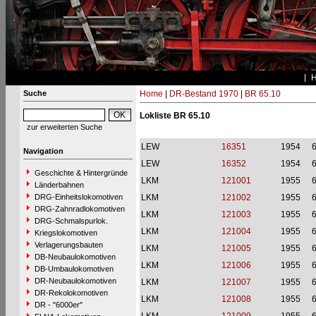
Suche
Home
|
DR-Bestand 1970
|
BR 65.10
Lokliste BR 65.10
zur erweiterten Suche
LEW
16351
1954
6
Navigation
LEW
16352
1954
6
Geschichte & Hintergründe
LKM
121001
1955
6
Länderbahnen
DRG-Einheitslokomotiven
LKM
121002
1955
6
DRG-Zahnradlokomotiven
LKM
121003
1955
6
DRG-Schmalspurlok.
LKM
121004
1955
6
Kriegslokomotiven
Verlagerungsbauten
LKM
121005
1955
6
DB-Neubaulokomotiven
LKM
121006
1955
6
DB-Umbaulokomotiven
DR-Neubaulokomotiven
LKM
121007
1955
6
DR-Rekolokomotiven
LKM
121008
1955
6
DR - "6000er"