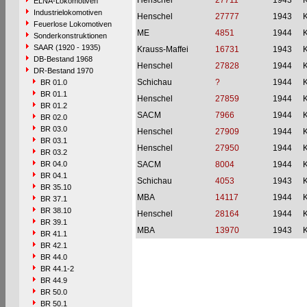
Henschel
27711
1943
ELNA-Lokomotiven
Industrielokomotiven
Henschel
27777
1943
Feuerlose Lokomotiven
ME
4851
1944
Sonderkonstruktionen
SAAR (1920 - 1935)
Krauss-Maffei
16731
1943
DB-Bestand 1968
Henschel
27828
1944
DR-Bestand 1970
Schichau
?
1944
BR 01.0
BR 01.1
Henschel
27859
1944
BR 01.2
SACM
7966
1944
BR 02.0
BR 03.0
Henschel
27909
1944
BR 03.1
Henschel
27950
1944
BR 03.2
BR 04.0
SACM
8004
1944
BR 04.1
Schichau
4053
1943
BR 35.10
MBA
14117
1944
BR 37.1
BR 38.10
Henschel
28164
1944
BR 39.1
MBA
13970
1943
BR 41.1
BR 42.1
BR 44.0
BR 44.1-2
BR 44.9
BR 50.0
BR 50.1