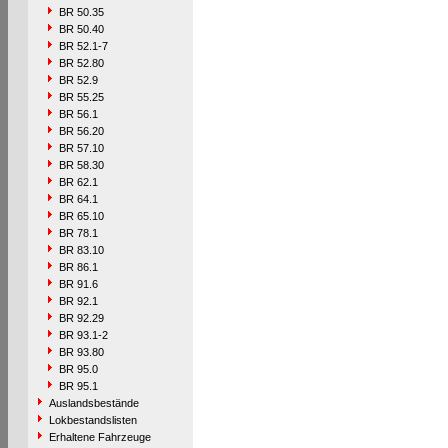
BR 50.35
BR 50.40
BR 52.1-7
BR 52.80
BR 52.9
BR 55.25
BR 56.1
BR 56.20
BR 57.10
BR 58.30
BR 62.1
BR 64.1
BR 65.10
BR 78.1
BR 83.10
BR 86.1
BR 91.6
BR 92.1
BR 92.29
BR 93.1-2
BR 93.80
BR 95.0
BR 95.1
Auslandsbestände
Lokbestandslisten
Erhaltene Fahrzeuge