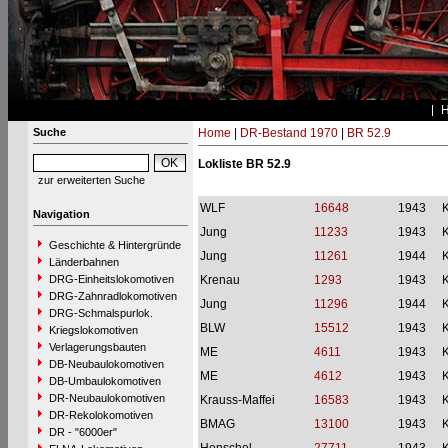
Suche
Home
|
DR-Bestand 1970
|
BR 52.9
Lokliste BR 52.9
zur erweiterten Suche
WLF
16648
1943
Navigation
Jung
11233
1943
Geschichte & Hintergründe
Jung
11261
1944
Länderbahnen
DRG-Einheitslokomotiven
Krenau
1293
1943
DRG-Zahnradlokomotiven
Jung
11296
1944
DRG-Schmalspurlok.
BLW
15512
1943
Kriegslokomotiven
Verlagerungsbauten
ME
4611
1943
DB-Neubaulokomotiven
ME
4612
1943
DB-Umbaulokomotiven
DR-Neubaulokomotiven
Krauss-Maffei
16583
1943
DR-Rekolokomotiven
BMAG
13100
1943
DR - "6000er"