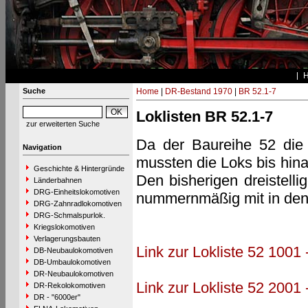
Suche
Home
|
DR-Bestand 1970
|
BR 52.1-7
Loklisten BR 52.1-7
zur erweiterten Suche
Da der Baureihe 52 di
Navigation
mussten die Loks bis hin
Geschichte & Hintergründe
Den bisherigen dreistell
Länderbahnen
DRG-Einheitslokomotiven
nummernmäßig mit in de
DRG-Zahnradlokomotiven
DRG-Schmalspurlok.
Kriegslokomotiven
Verlagerungsbauten
Link zur Lokliste 52 1001 
DB-Neubaulokomotiven
DB-Umbaulokomotiven
DR-Neubaulokomotiven
Link zur Lokliste 52 2001 
DR-Rekolokomotiven
DR - "6000er"