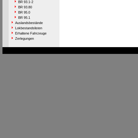
BR 93.1-2
BR 93.80
BR 95.0
BR 95.1
Auslandsbestände
Lokbestandslisten
Erhaltene Fahrzeuge
Zerlegungen