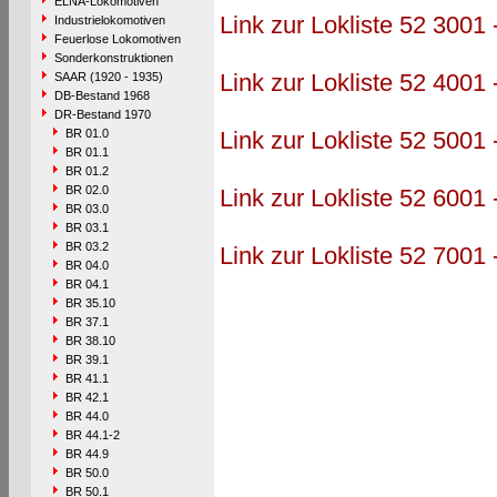
ELNA-Lokomotiven
Link zur Lokliste 52 3001 
Industrielokomotiven
Feuerlose Lokomotiven
Sonderkonstruktionen
Link zur Lokliste 52 4001 
SAAR (1920 - 1935)
DB-Bestand 1968
DR-Bestand 1970
BR 01.0
Link zur Lokliste 52 5001 
BR 01.1
BR 01.2
BR 02.0
Link zur Lokliste 52 6001 
BR 03.0
BR 03.1
BR 03.2
Link zur Lokliste 52 7001 
BR 04.0
BR 04.1
BR 35.10
BR 37.1
BR 38.10
BR 39.1
BR 41.1
BR 42.1
BR 44.0
BR 44.1-2
BR 44.9
BR 50.0
BR 50.1