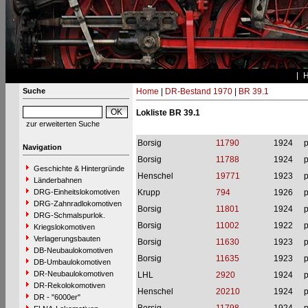
Suche
Home
|
DR-Bestand 1970
|
BR 39.1
Lokliste BR 39.1
zur erweiterten Suche
Borsig
11790
1924
p
Navigation
Borsig
11788
1924
p
Geschichte & Hintergründe
Henschel
19771
1923
p
Länderbahnen
DRG-Einheitslokomotiven
Krupp
794
1926
p
DRG-Zahnradlokomotiven
Borsig
11801
1924
p
DRG-Schmalspurlok.
Borsig
11002
1922
p
Kriegslokomotiven
Verlagerungsbauten
Borsig
11630
1923
p
DB-Neubaulokomotiven
Borsig
11635
1923
p
DB-Umbaulokomotiven
DR-Neubaulokomotiven
LHL
2920
1924
p
DR-Rekolokomotiven
Henschel
20210
1924
p
DR - "6000er"