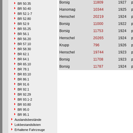
Borsig
11809
1927
p
BR 50.35
BR 50.40
Hanomag
10344
1925
p
BR 52.1-7
Henschel
20219
1924
p
BR 52.80
Borsig
11000
1922
p
BR 52.9
BR 55.25
Borsig
11753
1924
p
BR 56.1
Henschel
20265
1924
p
BR 56.20
BR 57.10
Krupp
796
1926
p
BR 58.30
Henschel
19744
1923
p
BR 62.1
BR 64.1
Borsig
11708
1923
p
BR 65.10
Borsig
11787
1924
p
BR 78.1
BR 83.10
BR 86.1
BR 91.6
BR 92.1
BR 92.29
BR 93.1-2
BR 93.80
BR 95.0
BR 95.1
Auslandsbestände
Lokbestandslisten
Erhaltene Fahrzeuge