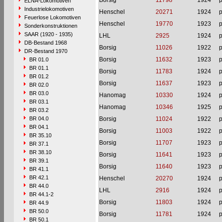
Borsig
11798
1924
p
ELNA-Lokomotiven
Industrielokomotiven
Henschel
20271
1924
p
Feuerlose Lokomotiven
Henschel
19770
1923
p
Sonderkonstruktionen
SAAR (1920 - 1935)
LHL
2925
1924
p
DB-Bestand 1968
Borsig
11026
1922
p
DR-Bestand 1970
Borsig
11632
1923
p
BR 01.0
BR 01.1
Borsig
11783
1924
p
BR 01.2
Borsig
11637
1923
p
BR 02.0
BR 03.0
Hanomag
10330
1924
p
BR 03.1
Hanomag
10346
1925
p
BR 03.2
BR 04.0
Borsig
11024
1922
p
BR 04.1
Borsig
11003
1922
p
BR 35.10
Borsig
11707
1923
p
BR 37.1
BR 38.10
Borsig
11641
1923
p
BR 39.1
Borsig
11640
1923
p
BR 41.1
BR 42.1
Henschel
20270
1924
p
BR 44.0
LHL
2916
1924
p
BR 44.1-2
Borsig
11803
1924
p
BR 44.9
BR 50.0
Borsig
11781
1924
p
BR 50.1