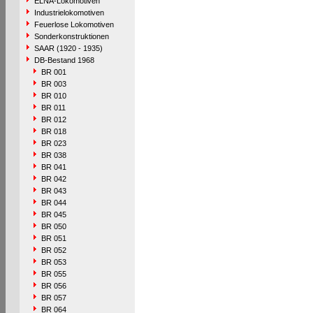
ELNA-Lokomotiven
Industrielokomotiven
Feuerlose Lokomotiven
Sonderkonstruktionen
SAAR (1920 - 1935)
DB-Bestand 1968
BR 001
BR 003
BR 010
BR 011
BR 012
BR 018
BR 023
BR 038
BR 041
BR 042
BR 043
BR 044
BR 045
BR 050
BR 051
BR 052
BR 053
BR 055
BR 056
BR 057
BR 064