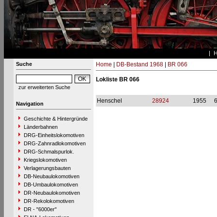
Suche
Home
|
DB-Bestand 1968
|
BR 066
Lokliste BR 066
zur erweiterten Suche
Henschel
28924
1955
Navigation
Geschichte & Hintergründe
Länderbahnen
DRG-Einheitslokomotiven
DRG-Zahnradlokomotiven
DRG-Schmalspurlok.
Kriegslokomotiven
Verlagerungsbauten
DB-Neubaulokomotiven
DB-Umbaulokomotiven
DR-Neubaulokomotiven
DR-Rekolokomotiven
DR - "6000er"