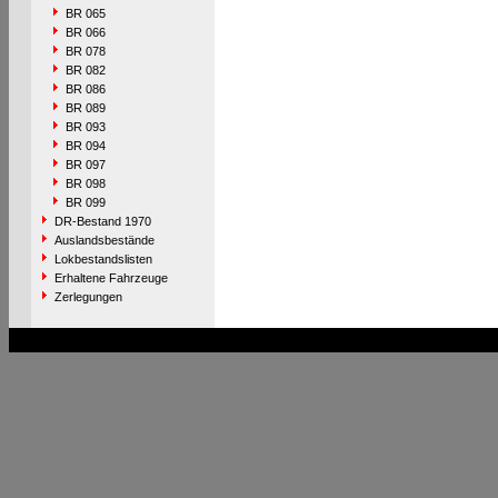
BR 065
BR 066
BR 078
BR 082
BR 086
BR 089
BR 093
BR 094
BR 097
BR 098
BR 099
DR-Bestand 1970
Auslandsbestände
Lokbestandslisten
Erhaltene Fahrzeuge
Zerlegungen