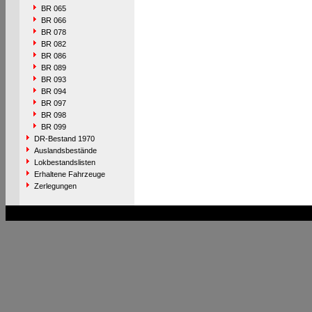
BR 065
BR 066
BR 078
BR 082
BR 086
BR 089
BR 093
BR 094
BR 097
BR 098
BR 099
DR-Bestand 1970
Auslandsbestände
Lokbestandslisten
Erhaltene Fahrzeuge
Zerlegungen