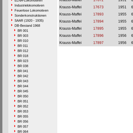
Krauss-Maffei
17672
1951
ELNA-Lokomotiven
Industrielokomotiven
Krauss-Maffei
17673
1951
Feuerlose Lokomotiven
Krauss-Maffei
17893
1955
Sonderkonstruktionen
SAAR (1920 - 1935)
Krauss-Maffei
17894
1955
DB-Bestand 1968
Krauss-Maffei
17895
1955
BR 001
Krauss-Maffei
17896
1956
BR 003
BR 010
Krauss-Maffei
17897
1956
BR 011
BR 012
BR 018
BR 023
BR 038
BR 041
BR 042
BR 043
BR 044
BR 045
BR 050
BR 051
BR 052
BR 053
BR 055
BR 056
BR 057
BR 064