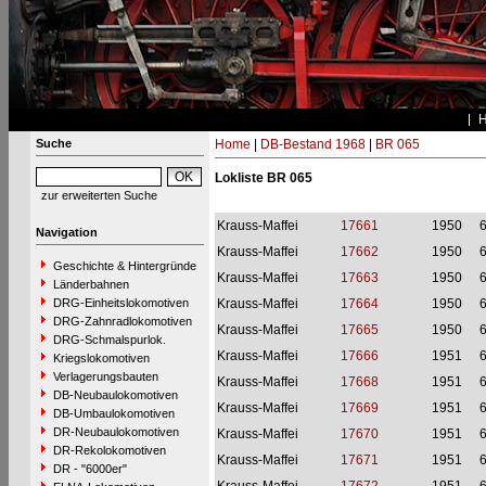
Suche
Home
|
DB-Bestand 1968
|
BR 065
Lokliste BR 065
zur erweiterten Suche
Krauss-Maffei
17661
1950
Navigation
Krauss-Maffei
17662
1950
Geschichte & Hintergründe
Krauss-Maffei
17663
1950
Länderbahnen
DRG-Einheitslokomotiven
Krauss-Maffei
17664
1950
DRG-Zahnradlokomotiven
Krauss-Maffei
17665
1950
DRG-Schmalspurlok.
Krauss-Maffei
17666
1951
Kriegslokomotiven
Verlagerungsbauten
Krauss-Maffei
17668
1951
DB-Neubaulokomotiven
Krauss-Maffei
17669
1951
DB-Umbaulokomotiven
DR-Neubaulokomotiven
Krauss-Maffei
17670
1951
DR-Rekolokomotiven
Krauss-Maffei
17671
1951
DR - "6000er"