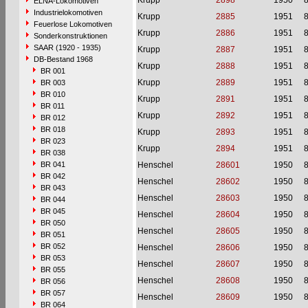
Krupp
2898
1950
ELNA-Lokomotiven
Industrielokomotiven
Krupp
2885
1951
Feuerlose Lokomotiven
Krupp
2886
1951
Sonderkonstruktionen
SAAR (1920 - 1935)
Krupp
2887
1951
DB-Bestand 1968
Krupp
2888
1951
BR 001
Krupp
2889
1951
BR 003
BR 010
Krupp
2891
1951
BR 011
Krupp
2892
1951
BR 012
BR 018
Krupp
2893
1951
BR 023
Krupp
2894
1951
BR 038
BR 041
Henschel
28601
1950
BR 042
Henschel
28602
1950
BR 043
Henschel
28603
1950
BR 044
BR 045
Henschel
28604
1950
BR 050
Henschel
28605
1950
BR 051
BR 052
Henschel
28606
1950
BR 053
Henschel
28607
1950
BR 055
Henschel
28608
1950
BR 056
BR 057
Henschel
28609
1950
BR 064