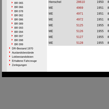
Henschel
28610
1950
BR 065
BR 066
ME
4969
1951
BR 078
ME
4971
1951
BR 082
ME
4972
1951
BR 086
BR 089
ME
5125
1955
BR 093
ME
5126
1955
BR 094
BR 097
ME
5127
1955
BR 098
ME
5128
1955
BR 099
DR-Bestand 1970
Auslandsbestände
Lokbestandslisten
Erhaltene Fahrzeuge
Zerlegungen