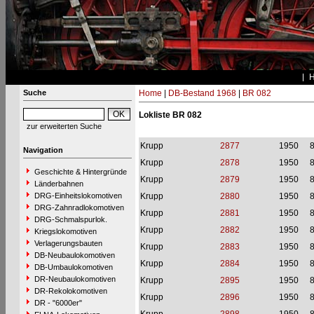
Suche
Home
|
DB-Bestand 1968
|
BR 082
Lokliste BR 082
zur erweiterten Suche
Krupp
2877
1950
Navigation
Krupp
2878
1950
Geschichte & Hintergründe
Krupp
2879
1950
Länderbahnen
DRG-Einheitslokomotiven
Krupp
2880
1950
DRG-Zahnradlokomotiven
Krupp
2881
1950
DRG-Schmalspurlok.
Krupp
2882
1950
Kriegslokomotiven
Verlagerungsbauten
Krupp
2883
1950
DB-Neubaulokomotiven
Krupp
2884
1950
DB-Umbaulokomotiven
DR-Neubaulokomotiven
Krupp
2895
1950
DR-Rekolokomotiven
Krupp
2896
1950
DR - "6000er"