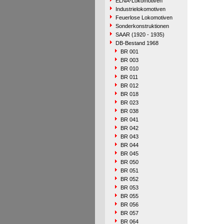
ELNA-Lokomotiven
Industrielokomotiven
Feuerlose Lokomotiven
Sonderkonstruktionen
SAAR (1920 - 1935)
DB-Bestand 1968
BR 001
BR 003
BR 010
BR 011
BR 012
BR 018
BR 023
BR 038
BR 041
BR 042
BR 043
BR 044
BR 045
BR 050
BR 051
BR 052
BR 053
BR 055
BR 056
BR 057
BR 064