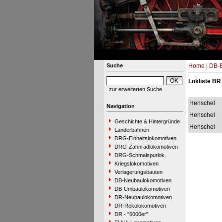
Suche
Home
|
DB-B
Lokliste BR
zur erweiterten Suche
Henschel
Navigation
Henschel
Geschichte & Hintergründe
Henschel
Länderbahnen
DRG-Einheitslokomotiven
DRG-Zahnradlokomotiven
DRG-Schmalspurlok.
Kriegslokomotiven
Verlagerungsbauten
DB-Neubaulokomotiven
DB-Umbaulokomotiven
DR-Neubaulokomotiven
DR-Rekolokomotiven
DR - "6000er"