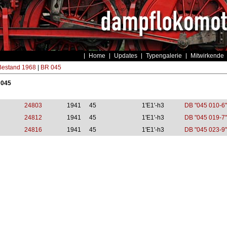
Home
Updates
Typengalerie
Mitwirkende
estand 1968
|
BR 045
 045
24803
1941
45
1'E1'-h3
DB "045 010-6"
24812
1941
45
1'E1'-h3
DB "045 019-7"
24816
1941
45
1'E1'-h3
DB "045 023-9"