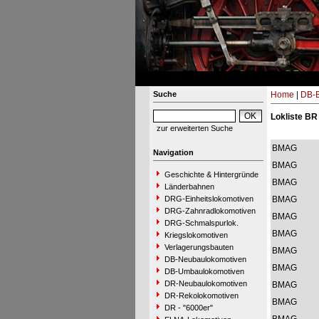
Suche
Home
|
DB-B
Lokliste BR
zur erweiterten Suche
BMAG
Navigation
BMAG
Geschichte & Hintergründe
BMAG
Länderbahnen
DRG-Einheitslokomotiven
BMAG
DRG-Zahnradlokomotiven
BMAG
DRG-Schmalspurlok.
BMAG
Kriegslokomotiven
Verlagerungsbauten
BMAG
DB-Neubaulokomotiven
BMAG
DB-Umbaulokomotiven
DR-Neubaulokomotiven
BMAG
DR-Rekolokomotiven
BMAG
DR - "6000er"