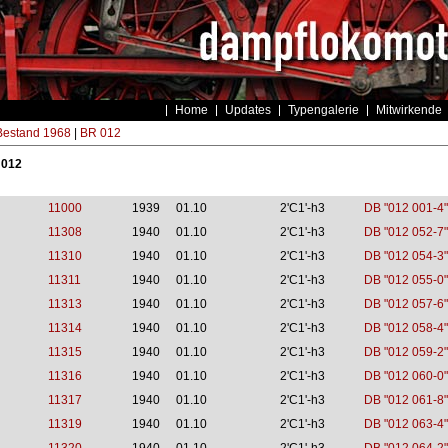
Home
Updates
Typengalerie
Mitwirkende
estand 1968
|
BR 012
 012
11000
1939
01.10
2'C1'-h3
DB "012 001-4"
11308
1940
01.10
2'C1'-h3
DB "012 052-7"
11310
1940
01.10
2'C1'-h3
DB "012 054-3"
11311
1940
01.10
2'C1'-h3
DB "012 055-0"
11313
1940
01.10
2'C1'-h3
DB "012 057-6"
11314
1940
01.10
2'C1'-h3
DB "012 058-4"
11315
1940
01.10
2'C1'-h3
DB "012 059-2"
11316
1940
01.10
2'C1'-h3
DB "012 060-0"
11317
1940
01.10
2'C1'-h3
DB "012 061-8"
11319
1940
01.10
2'C1'-h3
DB "012 063-4"