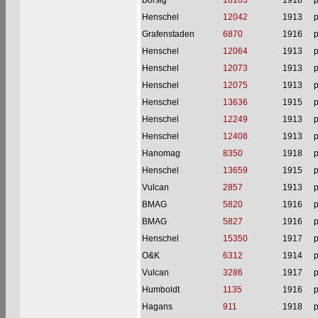
Borsig
10103
1918
p
Henschel
12042
1913
p
Grafenstaden
6870
1916
p
Henschel
12064
1913
p
Henschel
12073
1913
p
Henschel
12075
1913
p
Henschel
13636
1915
p
Henschel
12249
1913
p
Henschel
12408
1913
p
Hanomag
8350
1918
p
Henschel
13659
1915
p
Vulcan
2857
1913
p
BMAG
5820
1916
p
BMAG
5827
1916
p
Henschel
15350
1917
p
O&K
6312
1914
p
Vulcan
3286
1917
p
Humboldt
1135
1916
p
Hagans
911
1918
p