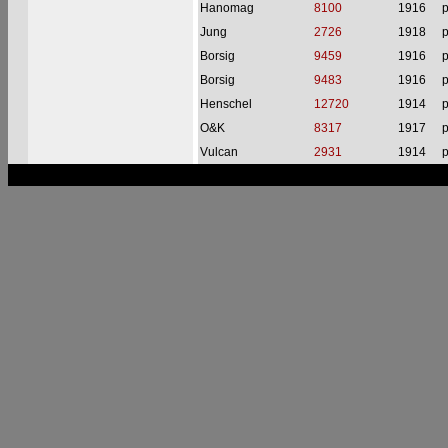
Hanomag
8100
1916
p
Jung
2726
1918
p
Borsig
9459
1916
p
Borsig
9483
1916
p
Henschel
12720
1914
p
O&K
8317
1917
p
Vulcan
2931
1914
p