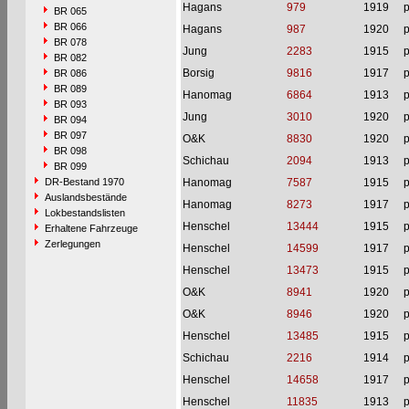
Hagans
979
1919
p
BR 065
BR 066
Hagans
987
1920
p
BR 078
Jung
2283
1915
p
BR 082
Borsig
9816
1917
p
BR 086
BR 089
Hanomag
6864
1913
p
BR 093
Jung
3010
1920
p
BR 094
BR 097
O&K
8830
1920
p
BR 098
Schichau
2094
1913
p
BR 099
DR-Bestand 1970
Hanomag
7587
1915
p
Auslandsbestände
Hanomag
8273
1917
p
Lokbestandslisten
Henschel
13444
1915
p
Erhaltene Fahrzeuge
Zerlegungen
Henschel
14599
1917
p
Henschel
13473
1915
p
O&K
8941
1920
p
O&K
8946
1920
p
Henschel
13485
1915
p
Schichau
2216
1914
p
Henschel
14658
1917
p
Henschel
11835
1913
p