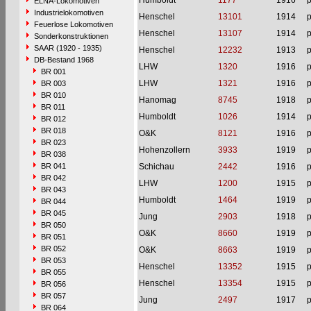
Humboldt
1177
1916
p
ELNA-Lokomotiven
Industrielokomotiven
Henschel
13101
1914
p
Feuerlose Lokomotiven
Henschel
13107
1914
p
Sonderkonstruktionen
SAAR (1920 - 1935)
Henschel
12232
1913
p
DB-Bestand 1968
LHW
1320
1916
p
BR 001
LHW
1321
1916
p
BR 003
BR 010
Hanomag
8745
1918
p
BR 011
Humboldt
1026
1914
p
BR 012
BR 018
O&K
8121
1916
p
BR 023
Hohenzollern
3933
1919
p
BR 038
BR 041
Schichau
2442
1916
p
BR 042
LHW
1200
1915
p
BR 043
Humboldt
1464
1919
p
BR 044
BR 045
Jung
2903
1918
p
BR 050
O&K
8660
1919
p
BR 051
BR 052
O&K
8663
1919
p
BR 053
Henschel
13352
1915
p
BR 055
Henschel
13354
1915
p
BR 056
BR 057
Jung
2497
1917
p
BR 064