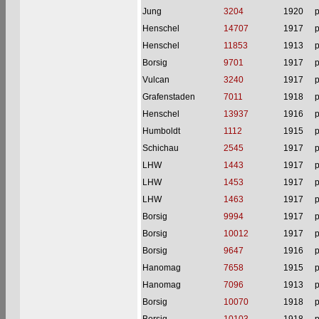
Jung
3204
1920
p
Henschel
14707
1917
p
Henschel
11853
1913
p
Borsig
9701
1917
p
Vulcan
3240
1917
p
Grafenstaden
7011
1918
p
Henschel
13937
1916
p
Humboldt
1112
1915
p
Schichau
2545
1917
p
LHW
1443
1917
p
LHW
1453
1917
p
LHW
1463
1917
p
Borsig
9994
1917
p
Borsig
10012
1917
p
Borsig
9647
1916
p
Hanomag
7658
1915
p
Hanomag
7096
1913
p
Borsig
10070
1918
p