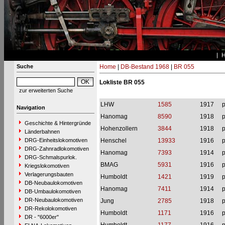
Suche
Home
|
DB-Bestand 1968
|
BR 055
Lokliste BR 055
zur erweiterten Suche
LHW
1585
1917
p
Navigation
Hanomag
8590
1918
p
Geschichte & Hintergründe
Hohenzollern
3844
1918
p
Länderbahnen
DRG-Einheitslokomotiven
Henschel
13933
1916
p
DRG-Zahnradlokomotiven
Hanomag
7393
1914
p
DRG-Schmalspurlok.
BMAG
5931
1916
p
Kriegslokomotiven
Verlagerungsbauten
Humboldt
1421
1919
p
DB-Neubaulokomotiven
Hanomag
7411
1914
p
DB-Umbaulokomotiven
DR-Neubaulokomotiven
Jung
2785
1918
p
DR-Rekolokomotiven
Humboldt
1171
1916
p
DR - "6000er"