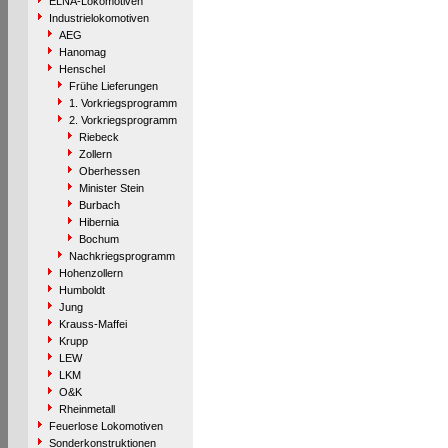
ELNA-Lokomotiven
Industrielokomotiven
AEG
Hanomag
Henschel
Frühe Lieferungen
1. Vorkriegsprogramm
2. Vorkriegsprogramm
Riebeck
Zollern
Oberhessen
Minister Stein
Burbach
Hibernia
Bochum
Nachkriegsprogramm
Hohenzollern
Humboldt
Jung
Krauss-Maffei
Krupp
LEW
LKM
O&K
Rheinmetall
Feuerlose Lokomotiven
Sonderkonstruktionen