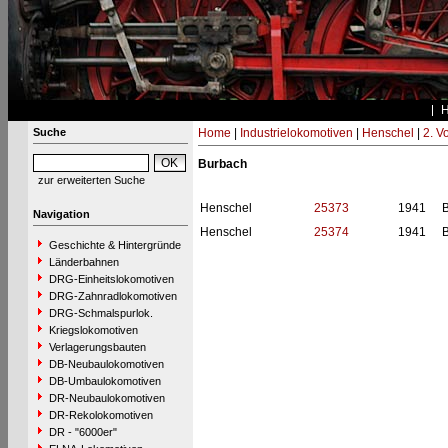
Suche
Home
|
Industrielokomotiven
|
Henschel
|
2. V
Burbach
zur erweiterten Suche
Henschel
25373
1941
Navigation
Henschel
25374
1941
Geschichte & Hintergründe
Länderbahnen
DRG-Einheitslokomotiven
DRG-Zahnradlokomotiven
DRG-Schmalspurlok.
Kriegslokomotiven
Verlagerungsbauten
DB-Neubaulokomotiven
DB-Umbaulokomotiven
DR-Neubaulokomotiven
DR-Rekolokomotiven
DR - "6000er"